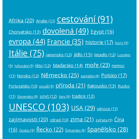
cestování
(91)
Afrika
(20)
Anglie
(11)
dovolená
(49)
Egypt
(16)
Chorvatsko
(13)
evropa
(44)
Francie
(35)
historie
(17)
hory
(9)
Itálie
(75)
jídlo
(15)
japonsko
(12)
letadlo
(12)
Londýn
moře
(23)
Maďarsko
(14)
léto
(12)
nemoc
(9)
lyžování
(9)
Německo
(25)
Polsko
(17)
(11)
Norsko
(12)
památky
(8)
příroda
(21)
Rakousko
(13)
Rusko
Portugalsko
(10)
poušť
(9)
tradice
(13)
(11)
smrt
(12)
tipy
(9)
Slovensko
(8)
UNESCO
(103)
USA
(29)
vánoce
(11)
zima
(21)
zajímavosti
(20)
Čína
zdraví
(10)
zvířata
(9)
španělsko
(28)
Řecko
(22)
(16)
česko
(9)
Švýcarsko
(8)