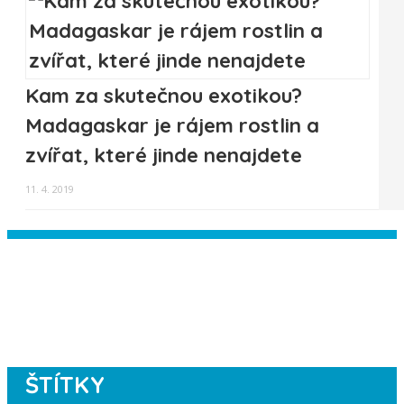
Kam za skutečnou exotikou?
Madagaskar je rájem rostlin a
zvířat, které jinde nenajdete
11. 4. 2019
Instagram has returned empty data.
Please authorize your Instagram
account in the
plugin settings
.
ŠTÍTKY