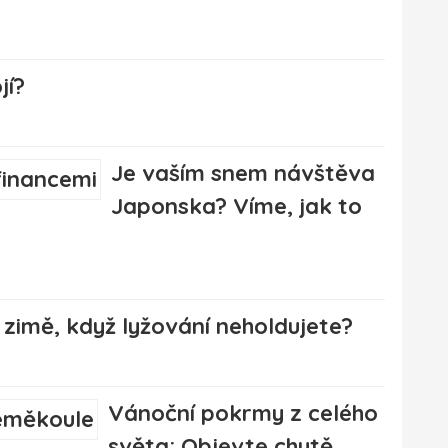
jí?
Je vaším snem návštěva
Japonska? Víme, jak to
 zimě, když lyžování neholdujete?
Vánoční pokrmy z celého
světa: Objevte chutě