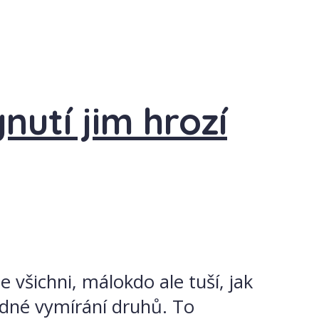
utí jim hrozí
 všichni, málokdo ale tuší, jak
adné vymírání druhů. To