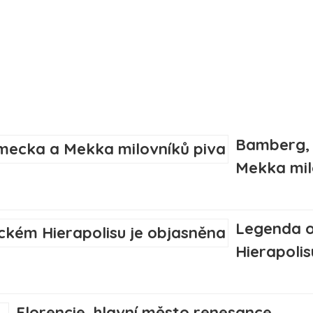
Bamberg, 
Mekka mil
Legenda o
Hierapolis
Florencie, hlavní město renesance