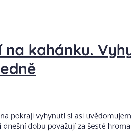
 na kahánku. Vyhyn
ředně
 na pokraji vyhynutí si asi uvědomujeme
ci dnešní dobu považují za šesté hrom