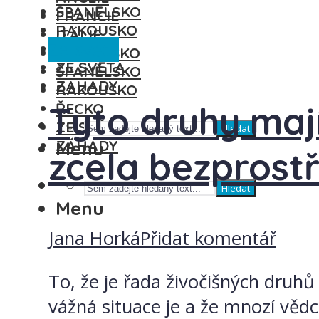
ŠPANĚLSKO
FRANCIE
RAKOUSKO
ITÁLIE
Ze světa
ŘECKO
MAĎARSKO
ZE SVĚTA
ŠPANĚLSKO
ZÁHADY
RAKOUSKO
Tyto druhy mají
ŘECKO
ZE SVĚTA
Hledat
ZÁHADY
Menu
zcela bezprost
Hledat
Menu
Jana Horká
Přidat komentář
To, že je řada živočišných druhů
vážná situace je a že mnozí věd