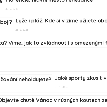
30. 9. 2018
Lyže i pláž: Kde si v zimě užijete obo
28. 2. 2025
Jaké sporty zkusit v
29. 1. 2024