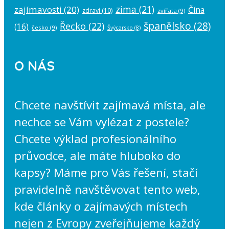
zima
(21)
zajímavosti
(20)
Čína
zdraví
(10)
zvířata
(9)
španělsko
(28)
Řecko
(22)
(16)
česko
(9)
Švýcarsko
(8)
O NÁS
Chcete navštívit zajímavá místa, ale
nechce se Vám vylézat z postele?
Chcete výklad profesionálního
průvodce, ale máte hluboko do
kapsy? Máme pro Vás řešení, stačí
pravidelně navštěvovat tento web,
kde články o zajímavých místech
nejen z Evropy zveřejňujeme každý