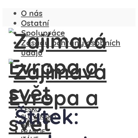
O nás
Ostatní
Spolupráce
Zásady ochrany osobních
údajů
Štítek:
ČESKO
SLOVENSKO
ANGLIE
FRANCIE