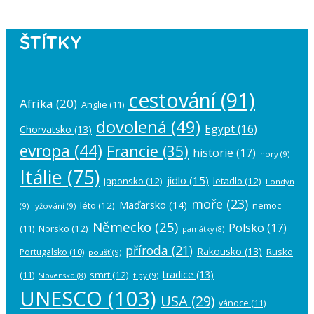
ŠTÍTKY
cestování
(91)
Afrika
(20)
Anglie
(11)
dovolená
(49)
Egypt
(16)
Chorvatsko
(13)
evropa
(44)
Francie
(35)
historie
(17)
hory
(9)
Itálie
(75)
jídlo
(15)
japonsko
(12)
letadlo
(12)
Londýn
moře
(23)
Maďarsko
(14)
léto
(12)
nemoc
(9)
lyžování
(9)
Německo
(25)
Polsko
(17)
(11)
Norsko
(12)
památky
(8)
příroda
(21)
Rakousko
(13)
Rusko
Portugalsko
(10)
poušť
(9)
tradice
(13)
(11)
smrt
(12)
tipy
(9)
Slovensko
(8)
UNESCO
(103)
USA
(29)
vánoce
(11)