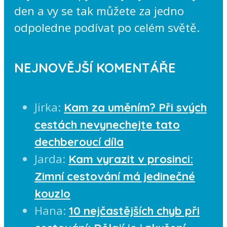
den a vy se tak můžete za jedno
odpoledne podívat po celém světě.
NEJNOVĚJŠÍ KOMENTÁŘE
Jirka
:
Kam za uměním? Při svých
cestách nevynechejte tato
dechberoucí díla
Jarda
:
Kam vyrazit v prosinci:
Zimní cestování má jedinečné
kouzlo
Hana
:
10 nejčastějších chyb při