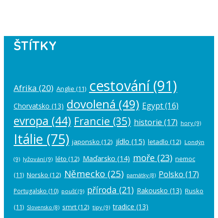
account in the
plugin settings
.
ŠTÍTKY
cestování
(91)
Afrika
(20)
Anglie
(11)
dovolená
(49)
Egypt
(16)
Chorvatsko
(13)
evropa
(44)
Francie
(35)
historie
(17)
hory
(9)
Itálie
(75)
jídlo
(15)
japonsko
(12)
letadlo
(12)
Londýn
moře
(23)
Maďarsko
(14)
léto
(12)
nemoc
(9)
lyžování
(9)
Německo
(25)
Polsko
(17)
(11)
Norsko
(12)
památky
(8)
příroda
(21)
Rakousko
(13)
Rusko
Portugalsko
(10)
poušť
(9)
tradice
(13)
(11)
smrt
(12)
tipy
(9)
Slovensko
(8)