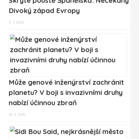
Skryté pouště Španělska: Nečekaný
Divoký západ Evropy
5. 7. 2026
Může genové inženýrství zachránit
planetu? V boji s invazivními druhy
nabízí účinnou zbraň
26. 3. 2020