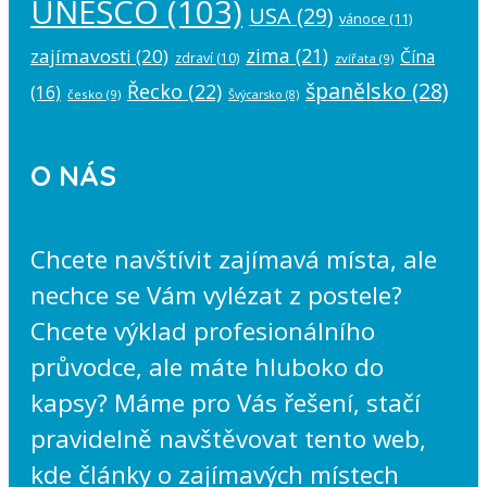
UNESCO
(103)
USA
(29)
vánoce
(11)
zima
(21)
zajímavosti
(20)
Čína
zdraví
(10)
zvířata
(9)
španělsko
(28)
Řecko
(22)
(16)
česko
(9)
Švýcarsko
(8)
O NÁS
Chcete navštívit zajímavá místa, ale
nechce se Vám vylézat z postele?
Chcete výklad profesionálního
průvodce, ale máte hluboko do
kapsy? Máme pro Vás řešení, stačí
pravidelně navštěvovat tento web,
kde články o zajímavých místech