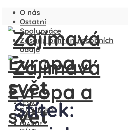
O nás
Ostatní
Spolupráce
Zásady ochrany osobních
údajů
Štítek:
ČESKO
SLOVENSKO
ANGLIE
FRANCIE