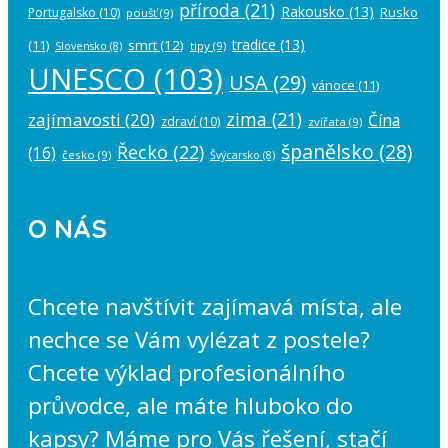
příroda
(21)
Rakousko
(13)
Rusko
Portugalsko
(10)
poušť
(9)
tradice
(13)
(11)
smrt
(12)
tipy
(9)
Slovensko
(8)
UNESCO
(103)
USA
(29)
vánoce
(11)
zima
(21)
zajímavosti
(20)
Čína
zdraví
(10)
zvířata
(9)
španělsko
(28)
Řecko
(22)
(16)
česko
(9)
Švýcarsko
(8)
O NÁS
Chcete navštívit zajímavá místa, ale
nechce se Vám vylézat z postele?
Chcete výklad profesionálního
průvodce, ale máte hluboko do
kapsy? Máme pro Vás řešení, stačí