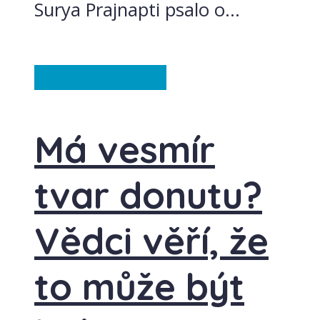
Surya Prajnapti psalo o...
Záhady
Ze světa
Má vesmír
tvar donutu?
Vědci věří, že
to může být