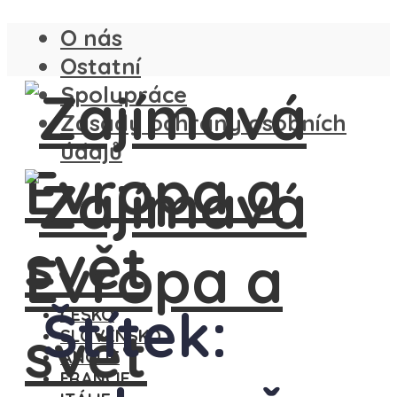
O nás
Ostatní
Spolupráce
Zásady ochrany osobních
údajů
Štítek:
ČESKO
SLOVENSKO
ANGLIE
FRANCIE