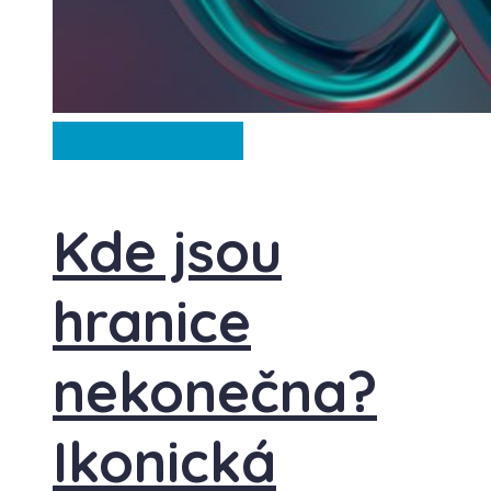
Ostatní
Záhady
Kde jsou
hranice
nekonečna?
Ikonická