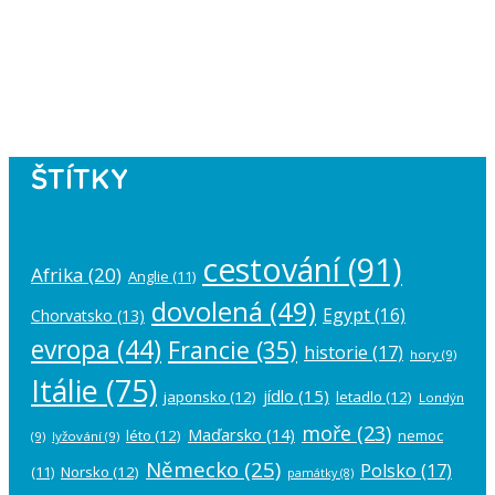
Instagram has returned empty data.
Please authorize your Instagram
account in the
plugin settings
.
ŠTÍTKY
cestování
(91)
Afrika
(20)
Anglie
(11)
dovolená
(49)
Egypt
(16)
Chorvatsko
(13)
evropa
(44)
Francie
(35)
historie
(17)
hory
(9)
Itálie
(75)
jídlo
(15)
japonsko
(12)
letadlo
(12)
Londýn
moře
(23)
Maďarsko
(14)
léto
(12)
nemoc
(9)
lyžování
(9)
Německo
(25)
Polsko
(17)
(11)
Norsko
(12)
památky
(8)