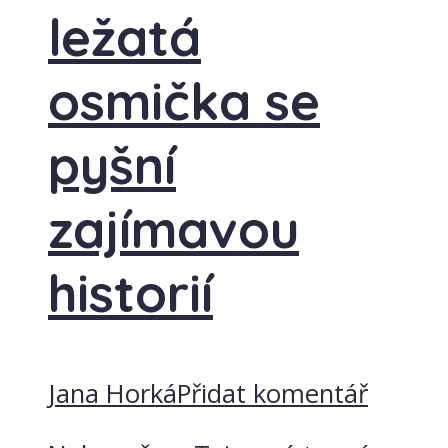
ležatá
osmička se
pyšní
zajímavou
historií
Jana Horká
Přidat komentář