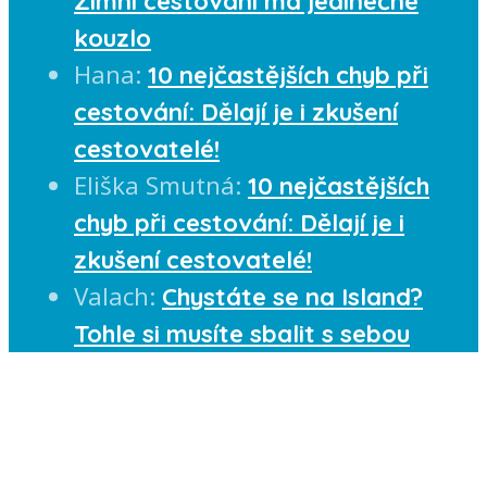
Zimní cestování má jedinečné
kouzlo
Hana
:
10 nejčastějších chyb při
cestování: Dělají je i zkušení
cestovatelé!
Eliška Smutná
:
10 nejčastějších
chyb při cestování: Dělají je i
zkušení cestovatelé!
Valach
:
Chystáte se na Island?
Tohle si musíte sbalit s sebou