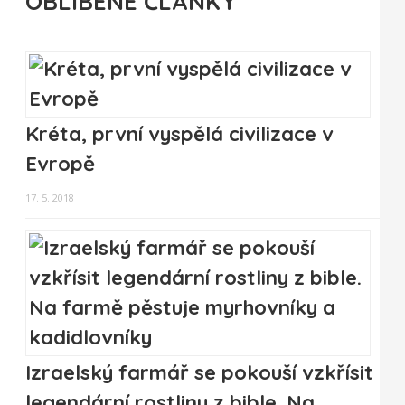
OBLÍBENÉ ČLÁNKY
Kréta, první vyspělá civilizace v
Evropě
17. 5. 2018
Izraelský farmář se pokouší vzkřísit
legendární rostliny z bible. Na