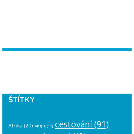
Instagram has returned empty data.
Please authorize your Instagram
account in the
plugin settings
.
ŠTÍTKY
cestování
(91)
Afrika
(20)
Anglie
(11)