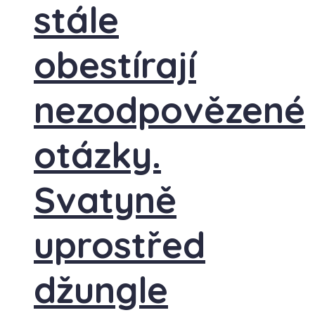
stále
obestírají
nezodpovězené
otázky.
Svatyně
uprostřed
džungle