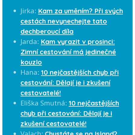
Jirka
:
Kam za uměním? Při svých
cestách nevynechejte tato
dechberoucí díla
Jarda
:
Kam vyrazit v prosinci:
Zimní cestování má jedinečné
kouzlo
Hana
:
10 nejčastějších chyb při
cestování: Dělají je i zkušení
cestovatelé!
Eliška Smutná
:
10 nejčastějších
chyb při cestování: Dělají je i
zkušení cestovatelé!
Valach
:
Chystáte se na Island?