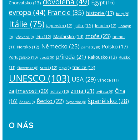
dovolená
(49)
Egypt
(16)
Chorvatsko
(13)
evropa
(44)
Francie
(35)
historie
(17)
hory
(9)
Itálie
(75)
jídlo
(15)
japonsko
(12)
letadlo
(12)
Londýn
moře
(23)
Maďarsko
(14)
léto
(12)
nemoc
(9)
lyžování
(9)
Německo
(25)
Polsko
(17)
(11)
Norsko
(12)
památky
(8)
příroda
(21)
Rakousko
(13)
Rusko
Portugalsko
(10)
poušť
(9)
tradice
(13)
(11)
smrt
(12)
tipy
(9)
Slovensko
(8)
UNESCO
(103)
USA
(29)
vánoce
(11)
zima
(21)
zajímavosti
(20)
Čína
zdraví
(10)
zvířata
(9)
španělsko
(28)
Řecko
(22)
(16)
česko
(9)
Švýcarsko
(8)
O NÁS