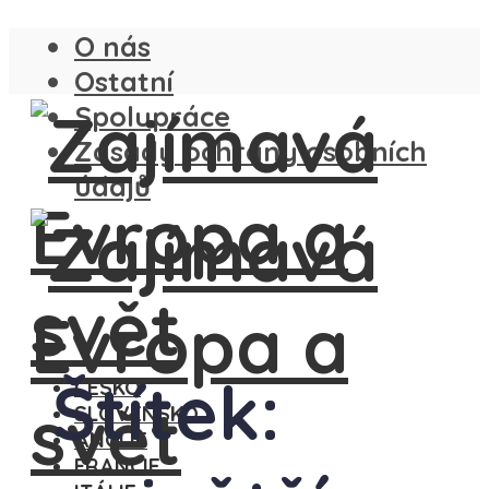
O nás
Ostatní
Spolupráce
Zásady ochrany osobních
údajů
Štítek:
ČESKO
SLOVENSKO
ANGLIE
FRANCIE