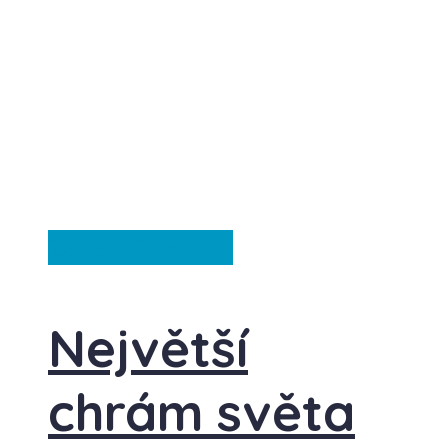
Záhady
Ze světa
Největší
chrám světa