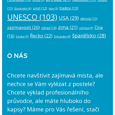
tradice
(13)
(11)
smrt
(12)
tipy
(9)
Slovensko
(8)
UNESCO
(103)
USA
(29)
vánoce
(11)
zima
(21)
zajímavosti
(20)
Čína
zdraví
(10)
zvířata
(9)
španělsko
(28)
Řecko
(22)
(16)
česko
(9)
Švýcarsko
(8)
O NÁS
Chcete navštívit zajímavá místa, ale
nechce se Vám vylézat z postele?
Chcete výklad profesionálního
průvodce, ale máte hluboko do
kapsy? Máme pro Vás řešení, stačí