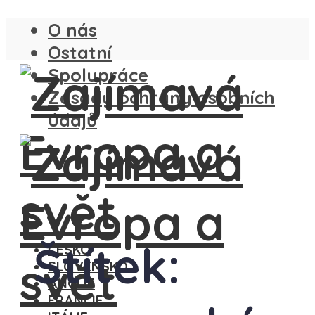
O nás
Ostatní
Spolupráce
Zásady ochrany osobních
údajů
Štítek:
ČESKO
SLOVENSKO
ANGLIE
FRANCIE