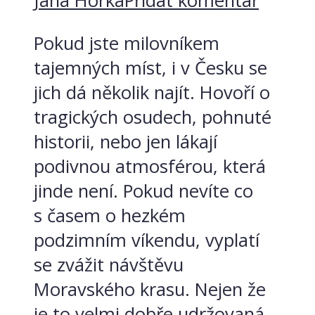
Jana Horká
Přidat komentář
Pokud jste milovníkem
tajemných míst, i v Česku se
jich dá několik najít. Hovoří o
tragických osudech, pohnuté
historii, nebo jen lákají
podivnou atmosférou, která
jinde není. Pokud nevíte co
s časem o hezkém
podzimním víkendu, vyplatí
se zvážit návštěvu
Moravského krasu. Nejen že
je to velmi dobře udržovaná