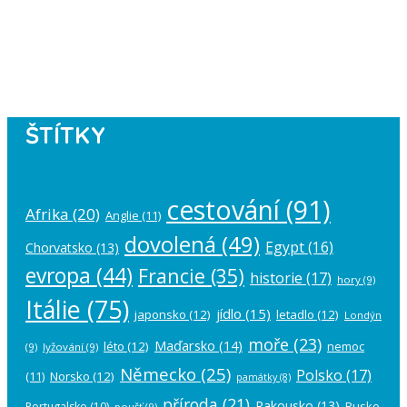
Instagram has returned empty data.
Please authorize your Instagram
account in the
plugin settings
.
ŠTÍTKY
cestování
(91)
Afrika
(20)
Anglie
(11)
dovolená
(49)
Egypt
(16)
Chorvatsko
(13)
evropa
(44)
Francie
(35)
historie
(17)
hory
(9)
Itálie
(75)
jídlo
(15)
japonsko
(12)
letadlo
(12)
Londýn
moře
(23)
Maďarsko
(14)
léto
(12)
nemoc
(9)
lyžování
(9)
Německo
(25)
Polsko
(17)
(11)
Norsko
(12)
památky
(8)
příroda
(21)
Rakousko
(13)
Rusko
Portugalsko
(10)
poušť
(9)