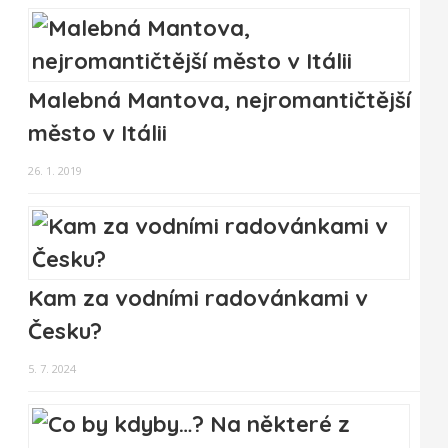
Malebná Mantova, nejromantičtější
město v Itálii
26. 1. 2019
Kam za vodními radovánkami v
Česku?
5. 7. 2024