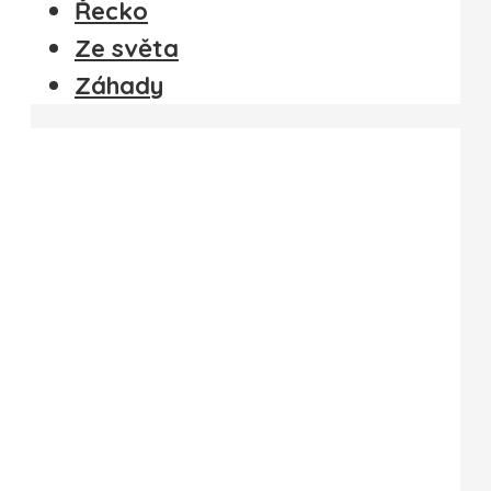
Řecko
Ze světa
Záhady