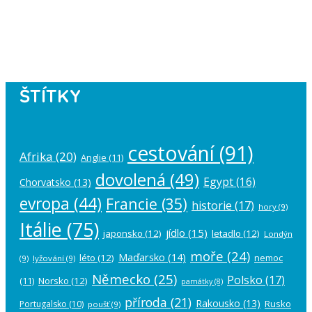
Please authorize your Instagram
account in the
plugin settings
.
ŠTÍTKY
cestování
(91)
Afrika
(20)
Anglie
(11)
dovolená
(49)
Egypt
(16)
Chorvatsko
(13)
evropa
(44)
Francie
(35)
historie
(17)
hory
(9)
Itálie
(75)
jídlo
(15)
japonsko
(12)
letadlo
(12)
Londýn
moře
(24)
Maďarsko
(14)
léto
(12)
nemoc
(9)
lyžování
(9)
Německo
(25)
Polsko
(17)
(11)
Norsko
(12)
památky
(8)
příroda
(21)
Rakousko
(13)
Rusko
Portugalsko
(10)
poušť
(9)