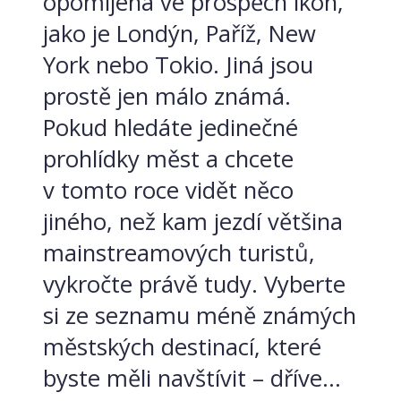
opomíjena ve prospěch ikon,
jako je Londýn, Paříž, New
York nebo Tokio. Jiná jsou
prostě jen málo známá.
Pokud hledáte jedinečné
prohlídky měst a chcete
v tomto roce vidět něco
jiného, než kam jezdí většina
mainstreamových turistů,
vykročte právě tudy. Vyberte
si ze seznamu méně známých
městských destinací, které
byste měli navštívit – dříve...