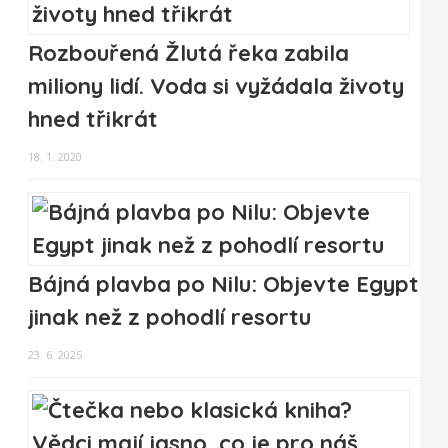
Rozbouřená Žlutá řeka zabila
miliony lidí. Voda si vyžádala životy
hned třikrát
18. 1. 2020
Bájná plavba po Nilu: Objevte Egypt
jinak než z pohodlí resortu
23. 6. 2025