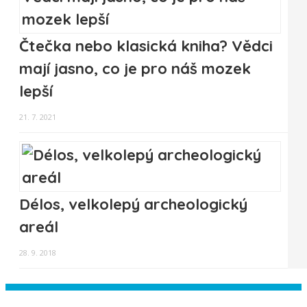
Čtečka nebo klasická kniha? Vědci
mají jasno, co je pro náš mozek
lepší
21. 7. 2021
Délos, velkolepý archeologický
areál
28. 9. 2018
Instagram has returned empty data.