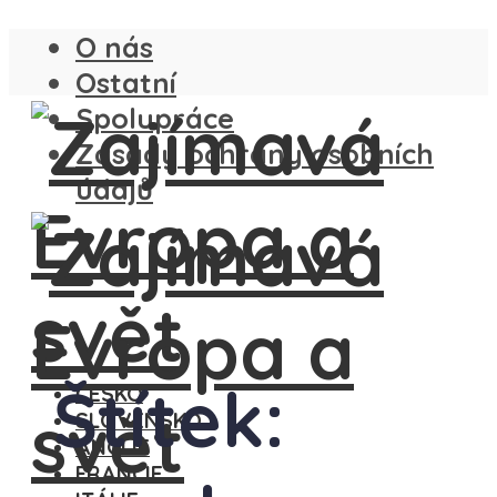
O nás
Ostatní
Spolupráce
Zásady ochrany osobních
údajů
Štítek:
ČESKO
SLOVENSKO
ANGLIE
FRANCIE