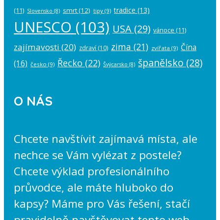
tradice
(13)
(11)
smrt
(12)
tipy
(9)
Slovensko
(8)
UNESCO
(103)
USA
(29)
vánoce
(11)
zima
(21)
zajímavosti
(20)
Čína
zdraví
(10)
zvířata
(9)
španělsko
(28)
Řecko
(22)
(16)
česko
(9)
Švýcarsko
(8)
O NÁS
Chcete navštívit zajímavá místa, ale
nechce se Vám vylézat z postele?
Chcete výklad profesionálního
průvodce, ale máte hluboko do
kapsy? Máme pro Vás řešení, stačí
pravidelně navštěvovat tento web,