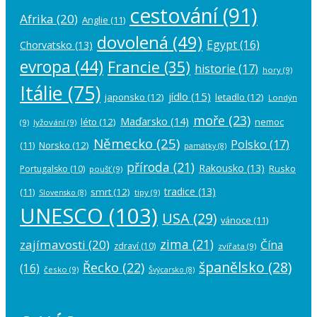
cestování
(91)
Afrika
(20)
Anglie
(11)
dovolená
(49)
Egypt
(16)
Chorvatsko
(13)
evropa
(44)
Francie
(35)
historie
(17)
hory
(9)
Itálie
(75)
jídlo
(15)
japonsko
(12)
letadlo
(12)
Londýn
moře
(23)
Maďarsko
(14)
léto
(12)
nemoc
(9)
lyžování
(9)
Německo
(25)
Polsko
(17)
(11)
Norsko
(12)
památky
(8)
příroda
(21)
Rakousko
(13)
Rusko
Portugalsko
(10)
poušť
(9)
tradice
(13)
(11)
smrt
(12)
tipy
(9)
Slovensko
(8)
UNESCO
(103)
USA
(29)
vánoce
(11)
zima
(21)
zajímavosti
(20)
Čína
zdraví
(10)
zvířata
(9)
španělsko
(28)
Řecko
(22)
(16)
česko
(9)
Švýcarsko
(8)