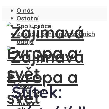
O nás
Ostatní
Spolupráce
Zásady ochrany osobních
údajů
Štítek:
ČESKO
SLOVENSKO
ANGLIE
FRANCIE