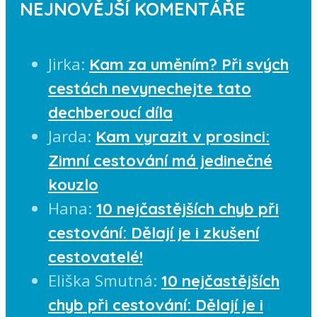
NEJNOVĚJŠÍ KOMENTÁŘE
Jirka
:
Kam za uměním? Při svých
cestách nevynechejte tato
dechberoucí díla
Jarda
:
Kam vyrazit v prosinci:
Zimní cestování má jedinečné
kouzlo
Hana
:
10 nejčastějších chyb při
cestování: Dělají je i zkušení
cestovatelé!
Eliška Smutná
:
10 nejčastějších
chyb při cestování: Dělají je i