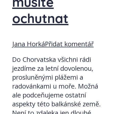
musíte
ochutnat
Jana Horká
Přidat komentář
Do Chorvatska všichni rádi
jezdíme za letní dovolenou,
prosluněnými plážemi a
radovánkami u moře. Možná
ale podceňujeme ostatní
aspekty této balkánské země.
Není to zdaleka jen dlouhé