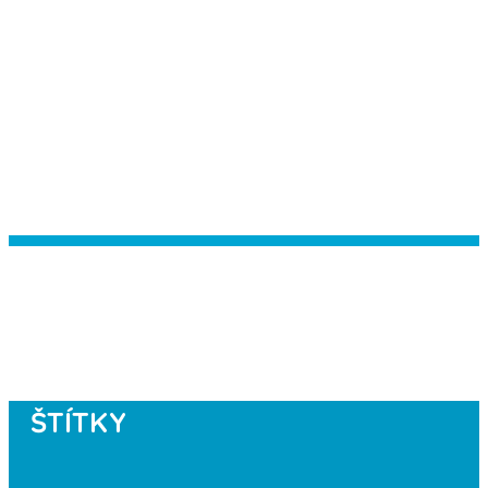
Instagram has returned empty data.
Please authorize your Instagram
account in the
plugin settings
.
ŠTÍTKY