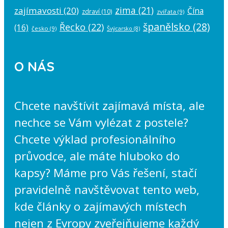
zima
(21)
zajímavosti
(20)
Čína
zdraví
(10)
zvířata
(9)
španělsko
(28)
Řecko
(22)
(16)
česko
(9)
Švýcarsko
(8)
O NÁS
Chcete navštívit zajímavá místa, ale
nechce se Vám vylézat z postele?
Chcete výklad profesionálního
průvodce, ale máte hluboko do
kapsy? Máme pro Vás řešení, stačí
pravidelně navštěvovat tento web,
kde články o zajímavých místech
nejen z Evropy zveřejňujeme každý