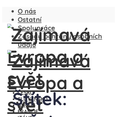
O nás
Ostatní
Spolupráce
Zásady ochrany osobních
údajů
Štítek:
ČESKO
SLOVENSKO
ANGLIE
FRANCIE