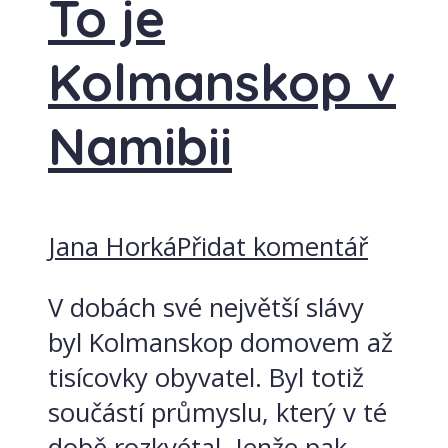
To je
Kolmanskop v
Namibii
Jana Horká
Přidat komentář
V dobách své největší slávy
byl Kolmanskop domovem až
tisícovky obyvatel. Byl totiž
součástí průmyslu, který v té
době rozkvétal. Jenže pak