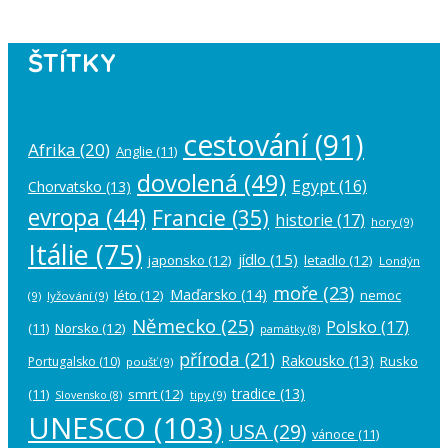
ŠTÍTKY
cestování
(91)
Afrika
(20)
Anglie
(11)
dovolená
(49)
Egypt
(16)
Chorvatsko
(13)
evropa
(44)
Francie
(35)
historie
(17)
hory
(9)
Itálie
(75)
jídlo
(15)
japonsko
(12)
letadlo
(12)
Londýn
moře
(23)
Maďarsko
(14)
léto
(12)
nemoc
(9)
lyžování
(9)
Německo
(25)
Polsko
(17)
(11)
Norsko
(12)
památky
(8)
příroda
(21)
Rakousko
(13)
Rusko
Portugalsko
(10)
poušť
(9)
tradice
(13)
(11)
smrt
(12)
tipy
(9)
Slovensko
(8)
UNESCO
(103)
USA
(29)
vánoce
(11)