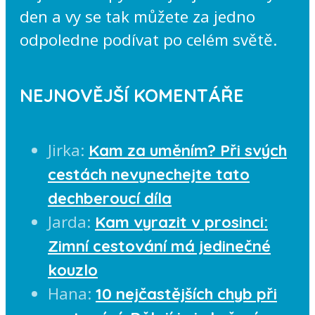
den a vy se tak můžete za jedno
odpoledne podívat po celém světě.
NEJNOVĚJŠÍ KOMENTÁŘE
Jirka
:
Kam za uměním? Při svých
cestách nevynechejte tato
dechberoucí díla
Jarda
:
Kam vyrazit v prosinci:
Zimní cestování má jedinečné
kouzlo
Hana
:
10 nejčastějších chyb při