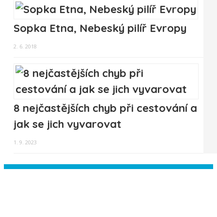
Sopka Etna, Nebeský pilíř Evropy
2. 6. 2018
8 nejčastějších chyb při cestování a
jak se jich vyvarovat
1. 9. 2023
Instagram has returned empty data.
Please authorize your Instagram
account in the
plugin settings
.