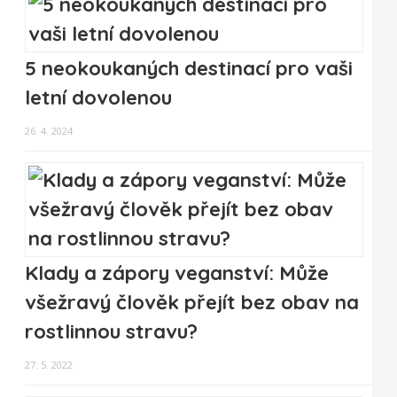
5 neokoukaných destinací pro vaši
letní dovolenou
26. 4. 2024
Klady a zápory veganství: Může
všežravý člověk přejít bez obav na
rostlinnou stravu?
27. 5. 2022