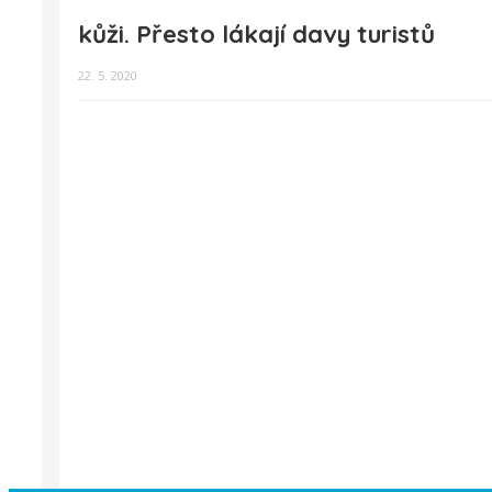
kůži. Přesto lákají davy turistů
22. 5. 2020