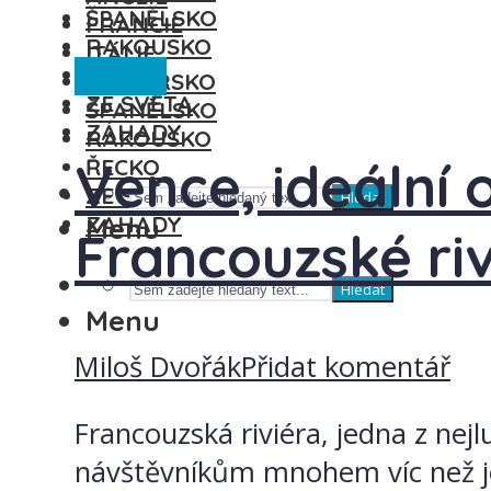
ŠPANĚLSKO
FRANCIE
RAKOUSKO
ITÁLIE
Francie
ŘECKO
MAĎARSKO
ZE SVĚTA
ŠPANĚLSKO
ZÁHADY
RAKOUSKO
Vence, ideální 
ŘECKO
ZE SVĚTA
Hledat
ZÁHADY
Menu
Francouzské riv
Hledat
Menu
Miloš Dvořák
Přidat komentář
Francouzská riviéra, jedna z nej
návštěvníkům mnohem víc než je