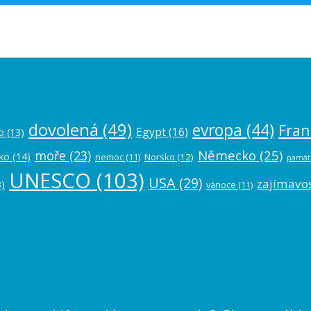
ease authorize your Instagram account in
dovolená
(49)
evropa
(44)
Fran
Egypt
(16)
o
(13)
Německo
(25)
moře
(23)
ko
(14)
nemoc
(11)
Norsko
(12)
památ
UNESCO
(103)
USA
(29)
zajímavos
)
vánoce
(11)