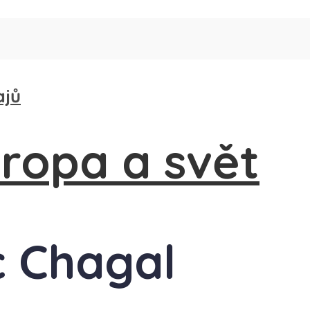
ajů
c Chagal