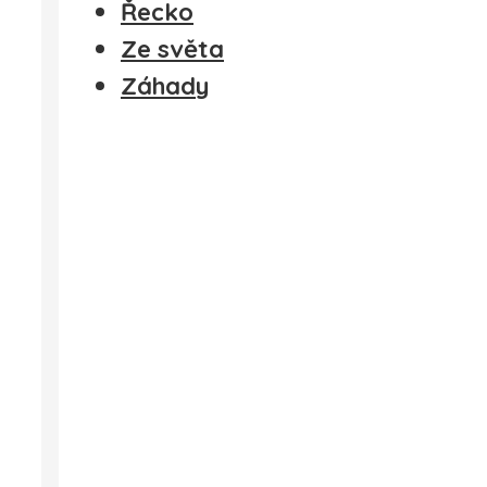
Řecko
Ze světa
Záhady