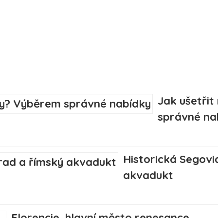
Jak ušetři
správné na
Historická Segovi
akvadukt
Florencie, hlavní město renesance