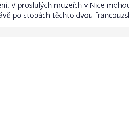
umění. V proslulých muzeích v Nice moh
ávě po stopách těchto dvou francouzs