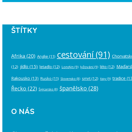
Instagram has returned empty data. Pl
ŠTÍTKY
cestování
(91)
Afrika
(20)
Chorvatsk
Anglie
(11)
jídlo
(15)
Maďars
(12)
letadlo
(12)
léto
(12)
Londýn
(9)
lyžování
(9)
Rakousko
(13)
tradice
(13
Rusko
(11)
smrt
(12)
tipy
(9)
Slovensko
(8)
španělsko
(28)
Řecko
(22)
Švýcarsko
(8)
O NÁS