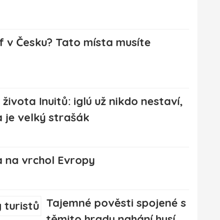
lf v Česku? Tato místa musíte
 života Inuitů: iglú už nikdo nestaví,
 je velký strašák
a na vrchol Evropy
Tajemné pověsti spojené s
těmito hrady nahání husí