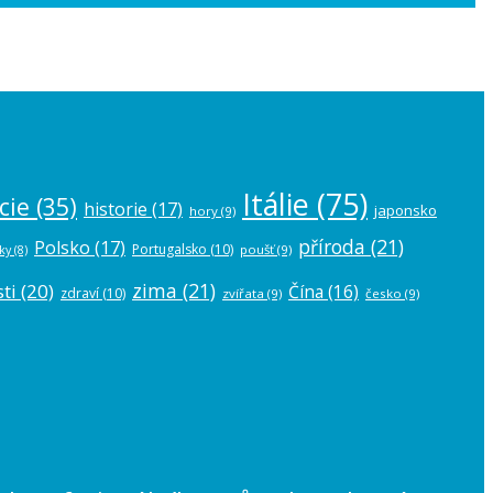
 the
plugin settings
.
Itálie
(75)
cie
(35)
historie
(17)
japonsko
hory
(9)
příroda
(21)
Polsko
(17)
Portugalsko
(10)
poušť
(9)
ky
(8)
zima
(21)
ti
(20)
Čína
(16)
zdraví
(10)
zvířata
(9)
česko
(9)