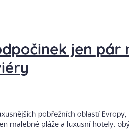
odpočinek jen pár
iéry
luxusnějších pobřežních oblastí Evropy,
n malebné pláže a luxusní hotely, ob