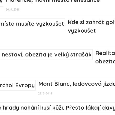
30. 9. 2018
Kde si zahrát go
vyzkoušet
Realita
obezita
Mont Blanc, ledovcová jízd
29. 5. 2018