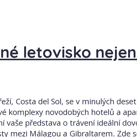
čné letovisko neje
řeží, Costa del Sol, se v minulých dese
nové komplexy novodobých hotelů a ap
 vaše představa o trávení ideální dov
esty mezi Málagou a Gibraltarem. Zde se