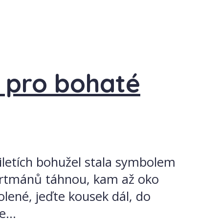
n pro bohaté
tiletích bohužel stala symbolem
artmánů táhnou, kam až oko
olené, jeďte kousek dál, do
...