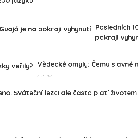
 200 jazyků
Posledních 1
pokraji vyhyn
Vědecké omyly: Čemu slavné m
21. 3. 2021