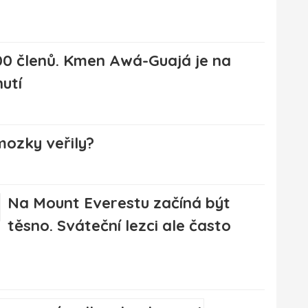
00 členů. Kmen Awá-Guajá je na
utí
ozky veřily?
Na Mount Everestu začíná být
těsno. Sváteční lezci ale často