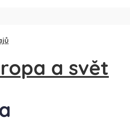
ajů
ca