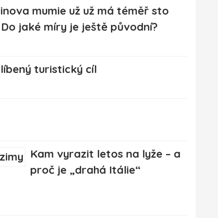
inova mumie už už má téměř sto
. Do jaké míry je ještě původní?
íbený turistický cíl
Kam vyrazit letos na lyže – a
proč je „drahá Itálie“