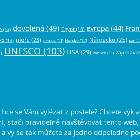
dovolená
(49)
evropa
(44)
Fran
Egypt
(16)
o
(13)
Německo
(25)
moře
(23)
ko
(14)
nemoc
(11)
Norsko
(12)
památ
UNESCO
(103)
USA
(29)
zajímavos
)
vánoce
(11)
echce se Vám vylézat z postele? Chcete výk
, stačí pravidelně navštěvovat tento web,
 a vy se tak můžete za jedno odpoledne po