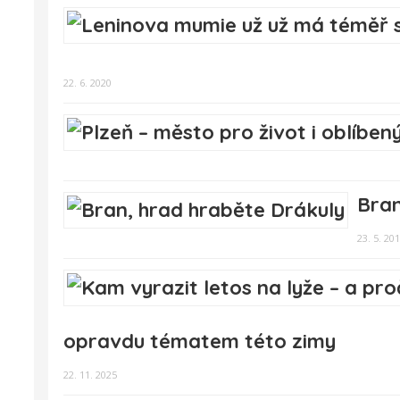
22. 6. 2020
Bran
23. 5. 20
opravdu tématem této zimy
22. 11. 2025