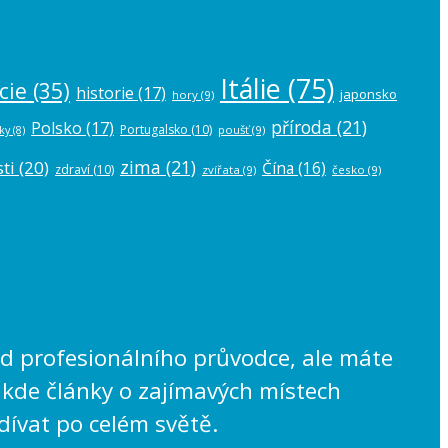
Itálie
(75)
cie
(35)
historie
(17)
japonsko
hory
(9)
příroda
(21)
Polsko
(17)
Portugalsko
(10)
poušť
(9)
ky
(8)
zima
(21)
ti
(20)
Čína
(16)
zdraví
(10)
zvířata
(9)
česko
(9)
lad profesionálního průvodce, ale máte
 kde články o zajímavých místech
dívat po celém světě.