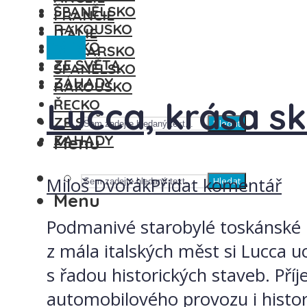
ŠPANĚLSKO
FRANCIE
RAKOUSKO
ITÁLIE
Itálie
ŘECKO
MAĎARSKO
ZE SVĚTA
ŠPANĚLSKO
ZÁHADY
RAKOUSKO
Lucca, krása s
ŘECKO
ZE SVĚTA
Hledat
ZÁHADY
Menu
Miloš Dvořák
Přidat komentář
Hledat
Menu
Podmanivé starobylé toskánské m
z mála italských měst si Lucca 
s řadou historických staveb. Pří
automobilového provozu i histor