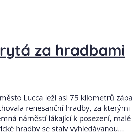
krytá za hradbami
ěsto Lucca leží asi 75 kilometrů zápa
uchovala renesanční hradby, za kterými
jemná náměstí lákající k posezení, malé
ické hradby se staly vyhledávanou...