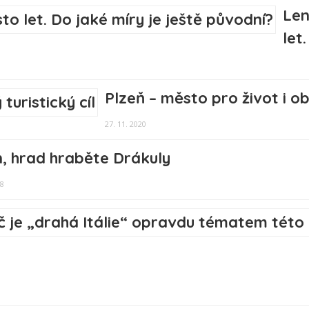
Len
let
Plzeň – město pro život i obl
27. 11. 2020
, hrad hraběte Drákuly
18