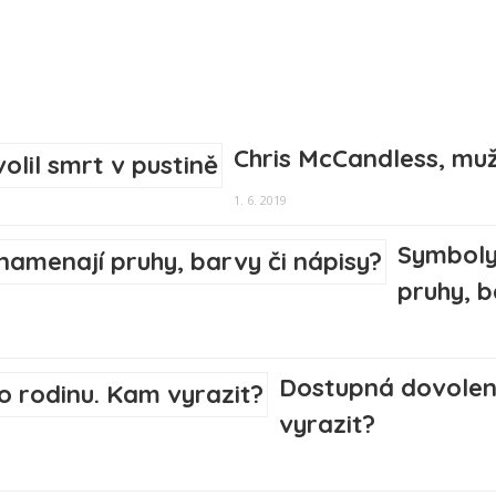
Chris McCandless, muž,
1. 6. 2019
Symboly
pruhy, b
Dostupná dovolená
vyrazit?