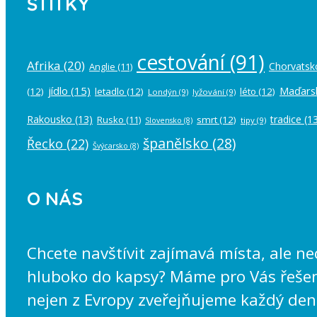
ŠTÍTKY
cestování
(91)
Afrika
(20)
Chorvatsk
Anglie
(11)
jídlo
(15)
Maďars
(12)
letadlo
(12)
léto
(12)
Londýn
(9)
lyžování
(9)
Rakousko
(13)
tradice
(13
Rusko
(11)
smrt
(12)
tipy
(9)
Slovensko
(8)
španělsko
(28)
Řecko
(22)
Švýcarsko
(8)
O NÁS
Chcete navštívit zajímavá místa, ale n
hluboko do kapsy? Máme pro Vás řešení
nejen z Evropy zveřejňujeme každý den