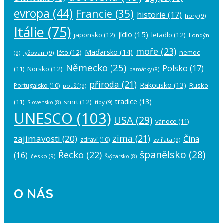
evropa
(44)
Francie
(35)
historie
(17)
hory
(9)
Itálie
(75)
jídlo
(15)
japonsko
(12)
letadlo
(12)
Londýn
moře
(23)
Maďarsko
(14)
léto
(12)
nemoc
(9)
lyžování
(9)
Německo
(25)
Polsko
(17)
(11)
Norsko
(12)
památky
(8)
příroda
(21)
Rakousko
(13)
Rusko
Portugalsko
(10)
poušť
(9)
tradice
(13)
(11)
smrt
(12)
tipy
(9)
Slovensko
(8)
UNESCO
(103)
USA
(29)
vánoce
(11)
zima
(21)
zajímavosti
(20)
Čína
zdraví
(10)
zvířata
(9)
španělsko
(28)
Řecko
(22)
(16)
česko
(9)
Švýcarsko
(8)
O NÁS