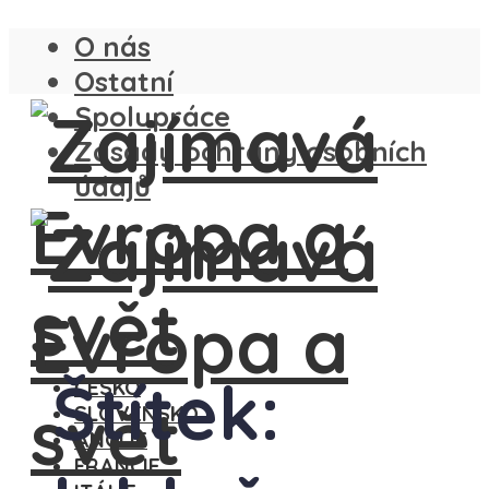
O nás
Ostatní
Spolupráce
Zásady ochrany osobních
údajů
Štítek:
ČESKO
SLOVENSKO
ANGLIE
FRANCIE