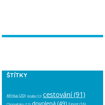
Instagram has returned empty data.
Please authorize your Instagram
account in the
plugin settings
.
ŠTÍTKY
cestování
(91)
Afrika
(20)
Anglie
(11)
dovolená
(49)
Egypt
(16)
Chorvatsko
(13)