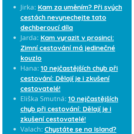
Jirka
:
Kam za uměním? Při svých
cestách nevynechejte tato
dechberoucí díla
Jarda
:
Kam vyrazit v prosinci:
Zimní cestování má jedinečné
kouzlo
Hana
:
10 nejčastějších chyb při
cestování: Dělají je i zkušení
cestovatelé!
Eliška Smutná
:
10 nejčastějších
chyb při cestování: Dělají je i
zkušení cestovatelé!
Valach
:
Chystáte se na Island?