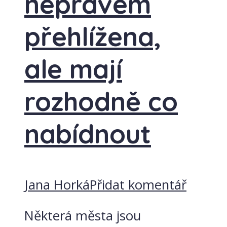
neprávem
přehlížena,
ale mají
rozhodně co
nabídnout
Jana Horká
Přidat komentář
Některá města jsou