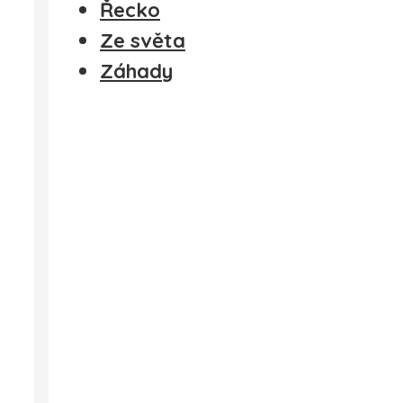
Řecko
Ze světa
Záhady