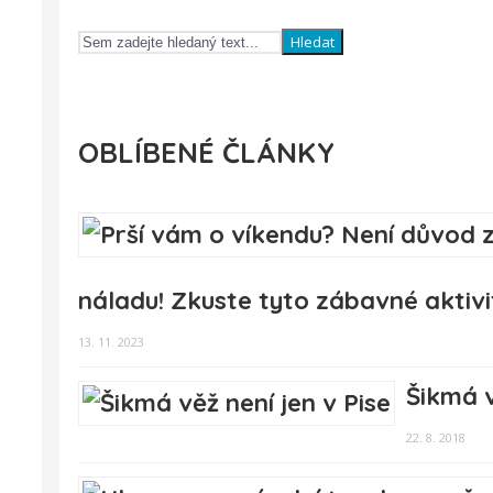
Hledat
OBLÍBENÉ ČLÁNKY
náladu! Zkuste tyto zábavné aktivi
13. 11. 2023
Šikmá v
22. 8. 2018