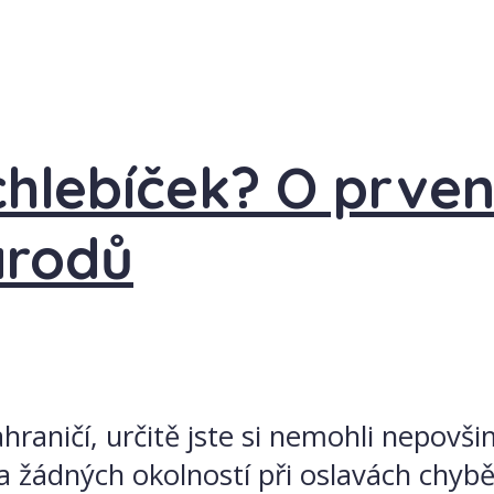
chlebíček? O prven
árodů
ahraničí, určitě jste si nemohli nepovš
a žádných okolností při oslavách chybě