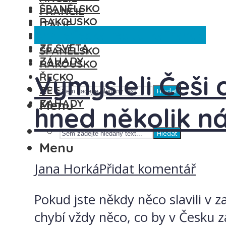
ŠPANĚLSKO
FRANCIE
RAKOUSKO
ITÁLIE
Anglie
Česká republika
Francie
ŘECKO
MAĎARSKO
ZE SVĚTA
ŠPANĚLSKO
ZÁHADY
RAKOUSKO
Vymysleli Češi 
ŘECKO
ZE SVĚTA
Hledat
ZÁHADY
Menu
hned několik n
Hledat
Menu
Jana Horká
Přidat komentář
Pokud jste někdy něco slavili v z
chybí vždy něco, co by v Česku z