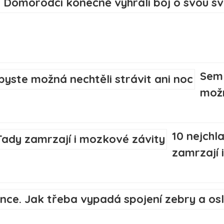
Sem 
možn
10 nejchl
zamrzají 