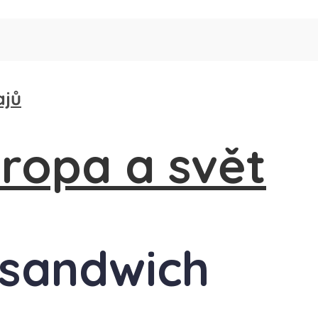
ajů
d sandwich