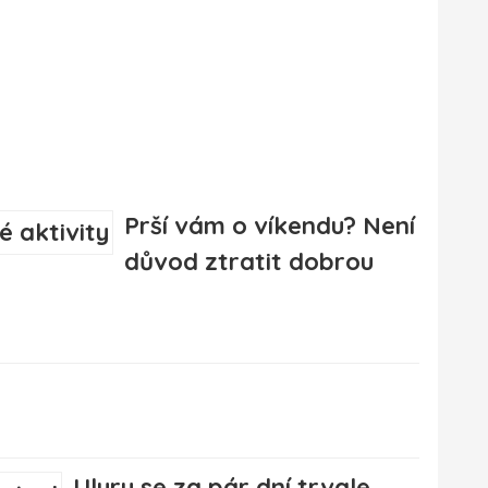
Prší vám o víkendu? Není
důvod ztratit dobrou
Uluru se za pár dní trvale