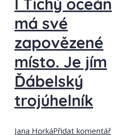
I Tichý oceán
má své
zapovězené
místo. Je jím
Ďábelský
trojúhelník
Jana Horká
Přidat komentář