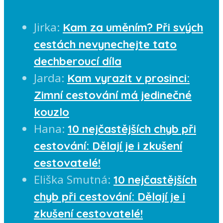
Jirka
:
Kam za uměním? Při svých
cestách nevynechejte tato
dechberoucí díla
Jarda
:
Kam vyrazit v prosinci:
Zimní cestování má jedinečné
kouzlo
Hana
:
10 nejčastějších chyb při
cestování: Dělají je i zkušení
cestovatelé!
Eliška Smutná
:
10 nejčastějších
chyb při cestování: Dělají je i
zkušení cestovatelé!