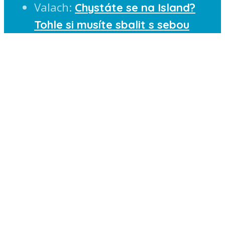
Valach
:
Chystáte se na Island?
Tohle si musíte sbalit s sebou