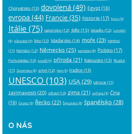
dovolená
(49)
Egypt
(16)
Chorvatsko
(13)
evropa
(44)
Francie
(35)
historie
(17)
hory
(9)
Itálie
(75)
jídlo
(15)
japonsko
(12)
letadlo
(12)
Londýn
moře
(23)
Maďarsko
(14)
léto
(12)
nemoc
(9)
lyžování
(9)
Německo
(25)
Polsko
(17)
(11)
Norsko
(12)
památky
(8)
příroda
(21)
Rakousko
(13)
Rusko
Portugalsko
(10)
poušť
(9)
tradice
(13)
(11)
smrt
(12)
tipy
(9)
Slovensko
(8)
UNESCO
(103)
USA
(29)
vánoce
(11)
zima
(21)
zajímavosti
(20)
Čína
zdraví
(10)
zvířata
(9)
španělsko
(28)
Řecko
(22)
(16)
česko
(9)
Švýcarsko
(8)
O NÁS