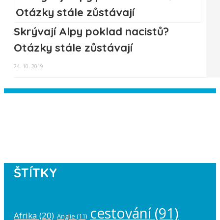
Skrývají Alpy poklad nacistů?
Otázky stále zůstávají
24. 10. 2019
Instagram has returned empty data.
Please authorize your Instagram
account in the
plugin settings
.
ŠTÍTKY
cestování
(91)
Afrika
(20)
Anglie
(11)