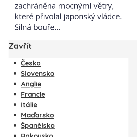
zachráněna mocnými větry,
které přivolal japonský vládce.
Silná bouře...
Zavřít
Česko
Slovensko
Anglie
Francie
Itálie
Maďarsko
Španělsko
Rakousko