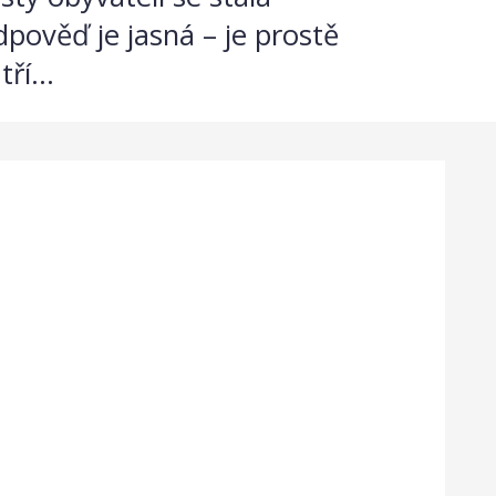
pověď je jasná – je prostě
ří...