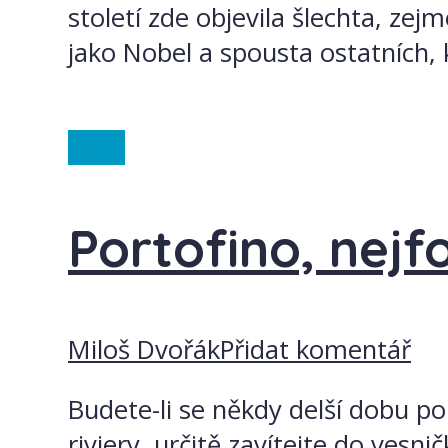
století zde objevila šlechta, zej
jako Nobel a spousta ostatních, k
Itálie
Portofino, nejf
Miloš Dvořák
Přidat komentář
Budete-li se někdy delší dobu po
riviery, určitě zavítejte do vesn