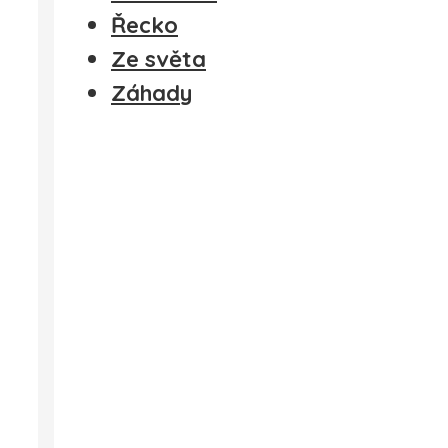
Řecko
Ze světa
Záhady