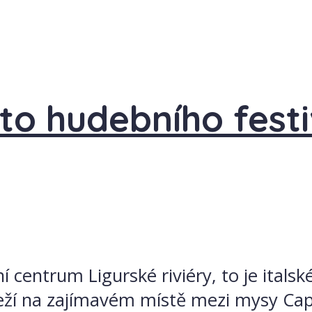
o hudebního festi
í centrum Ligurské riviéry, to je itals
eží na zajímavém místě mezi mysy Capo