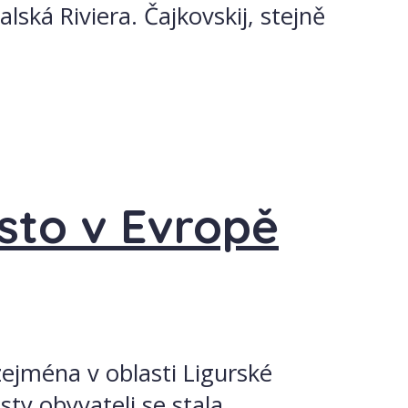
lská Riviera. Čajkovskij, stejně
ísto v Evropě
zejména v oblasti Ligurské
sty obyvateli se stala