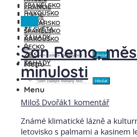
ŠPANĚLSKO
FRANCIE
RAKOUSKO
ITÁLIE
Itálie
ŘECKO
MAĎARSKO
ZE SVĚTA
ŠPANĚLSKO
ZÁHADY
RAKOUSKO
San Remo, měst
ŘECKO
ZE SVĚTA
Hledat
ZÁHADY
Menu
minulosti
Hledat
Menu
Miloš Dvořák
1 komentář
Známé klimatické lázně a kulturn
letovisko s palmami a kasinem l