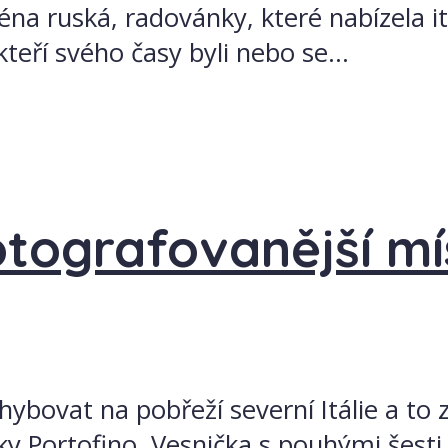
ména ruská, radovánky, které nabízela ita
teří svého časy byli nebo se...
otografovanější m
hybovat na pobřeží severní Itálie a to 
ičky Portofino. Vesnička s pouhými šesti 