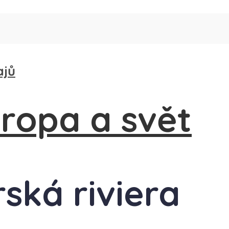
ajů
rská riviera