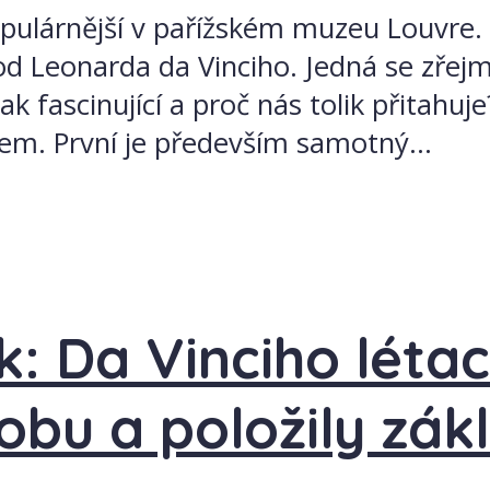
populárnější v pařížském muzeu Louvre.
od Leonarda da Vinciho. Jedná se zřejm
k fascinující a proč nás tolik přitahuj
em. První je především samotný...
: Da Vinciho létací
obu a položily zákl