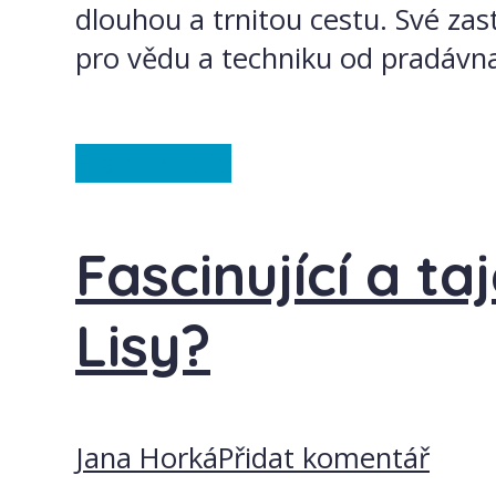
dlouhou a trnitou cestu. Své za
pro vědu a techniku od pradávna.
Francie
Itálie
Fascinující a t
Lisy?
Jana Horká
Přidat komentář