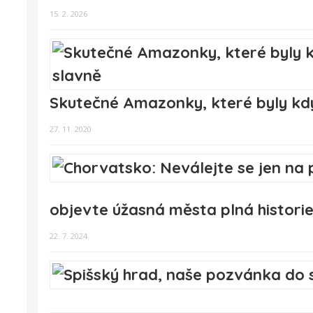
15. 2. 2026
Skutečné Amazonky, které byly kdys
27. 11. 2020
objevte úžasná města plná historie
22. 7. 2024