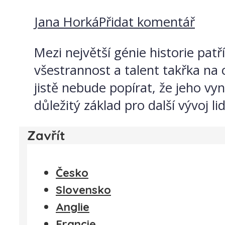
Jana Horká
Přidat komentář
Mezi největší génie historie pat
všestrannost a talent takřka na 
jistě nebude popírat, že jeho vy
důležitý základ pro další vývoj l
Zavřít
Česko
Slovensko
Anglie
Francie