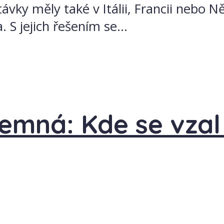
stávky měly také v Itálii, Francii neb
 S jejich řešením se...
ajemná: Kde se vza