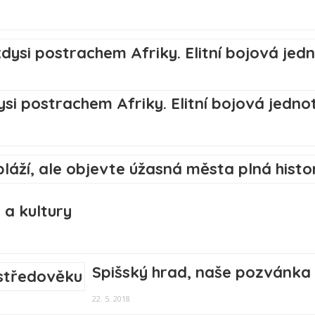
i postrachem Afriky. Elitní bojová jednot
 a kultury
Spišský hrad, naše pozvánka
22. 5. 2018