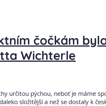
ktním čočkám byla 
tta Wichterle
chy určitou pýchou, neboť je máme sp
j daleko složitější a než se dostaly k č