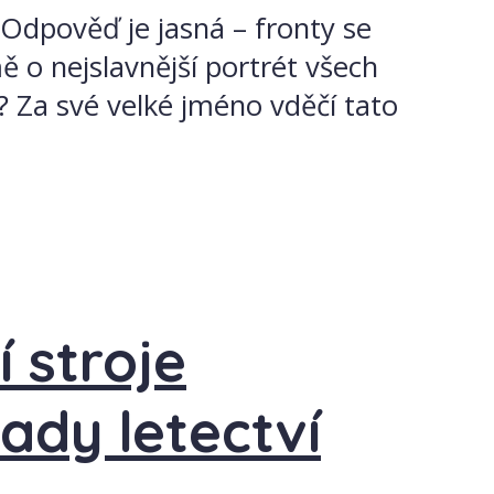
 Odpověď je jasná – fronty se
ě o nejslavnější portrét všech
e? Za své velké jméno vděčí tato
 stroje
ady letectví