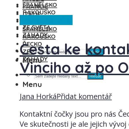
ŠPANĚLSKO
FRANCIE
RAKOUSKO
ITÁLIE
Česká republika
ŘECKO
MAĎARSKO
ZE SVĚTA
ŠPANĚLSKO
ZÁHADY
RAKOUSKO
Cesta ke konta
ŘECKO
ZE SVĚTA
Hledat
ZÁHADY
Menu
Vinciho až po O
Hledat
Menu
Jana Horká
Přidat komentář
Kontaktní čočky jsou pro nás Če
Ve skutečnosti je ale jejich vývo