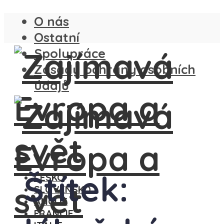
O nás
Ostatní
Spolupráce
Zásady ochrany osobních
údajů
Štítek:
ČESKO
SLOVENSKO
ANGLIE
FRANCIE