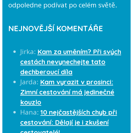
odpoledne podívat po celém světě.
NEJNOVĚJŠÍ KOMENTÁŘE
Jirka
:
Kam za uměním? Při svých
cestách nevynechejte tato
dechberoucí díla
Jarda
:
Kam vyrazit v prosinci:
Zimní cestování má jedinečné
kouzlo
Hana
:
10 nejčastějších chyb při
cestování: Dělají je i zkušení
cestovatelé!