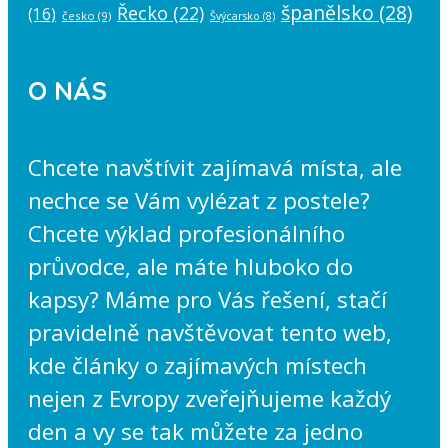
španělsko
(28)
Řecko
(22)
(16)
česko
(9)
Švýcarsko
(8)
O NÁS
Chcete navštívit zajímavá místa, ale
nechce se Vám vylézat z postele?
Chcete výklad profesionálního
průvodce, ale máte hluboko do
kapsy? Máme pro Vás řešení, stačí
pravidelně navštěvovat tento web,
kde články o zajímavých místech
nejen z Evropy zveřejňujeme každý
den a vy se tak můžete za jedno