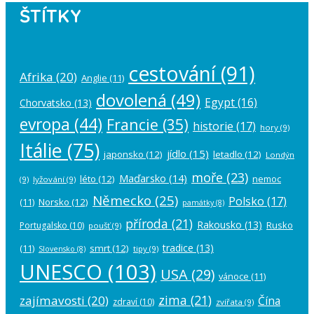
ŠTÍTKY
cestování
(91)
Afrika
(20)
Anglie
(11)
dovolená
(49)
Egypt
(16)
Chorvatsko
(13)
evropa
(44)
Francie
(35)
historie
(17)
hory
(9)
Itálie
(75)
jídlo
(15)
japonsko
(12)
letadlo
(12)
Londýn
moře
(23)
Maďarsko
(14)
léto
(12)
nemoc
(9)
lyžování
(9)
Německo
(25)
Polsko
(17)
(11)
Norsko
(12)
památky
(8)
příroda
(21)
Rakousko
(13)
Rusko
Portugalsko
(10)
poušť
(9)
tradice
(13)
(11)
smrt
(12)
tipy
(9)
Slovensko
(8)
UNESCO
(103)
USA
(29)
vánoce
(11)
zima
(21)
zajímavosti
(20)
Čína
zdraví
(10)
zvířata
(9)