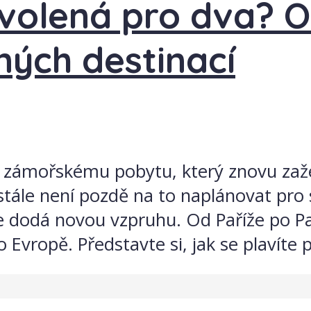
olená pro dva? O
ých destinací
zámořskému pobytu, který znovu zaže
 stále není pozdě na to naplánovat pro
ce dodá novou vzpruhu. Od Paříže po P
 Evropě. Představte si, jak se plavíte p