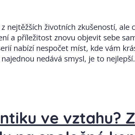
 nejtěžších životních zkušeností, ale 
í a příležitost znovu objevit sebe s
serií nabízí nespočet míst, kde vám krá
ajednou nedává smysl, je to nejlepší.
ntiku ve vztahu? 