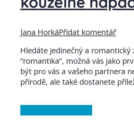
kouzelné nápa
Jana Horká
Přidat komentář
Hledáte jedinečný a romantický 
“romantika”, možná vás jako prv
být pro vás a vašeho partnera ne
přírodě, ale také dostanete příle
Francie
Itálie
Ze světa