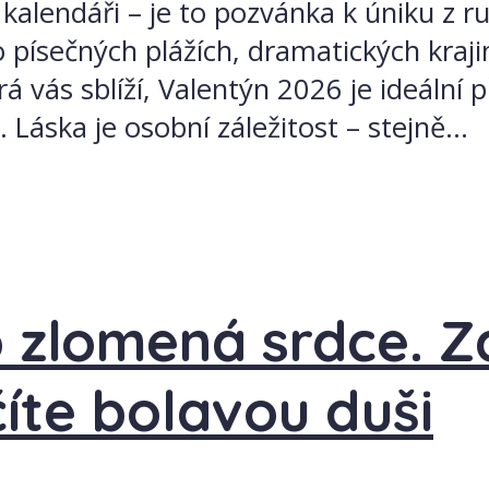
kalendáři – je to pozvánka k úniku z ru
 písečných plážích, dramatických kraji
 vás sblíží, Valentýn 2026 je ideální p
Láska je osobní záležitost – stejně...
o zlomená srdce. Z
íte bolavou duši