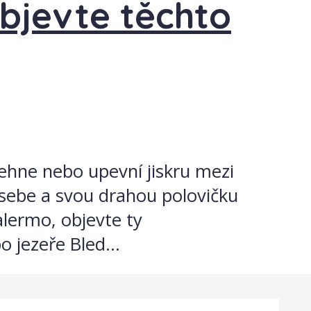
bjevte těchto
hne nebo upevní jiskru mezi
 sebe a svou drahou polovičku
alermo, objevte ty
o jezeře Bled...