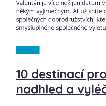
Valentýn je více než jen datum v 
někým výjimečným. Ať už sníte o
společných dobrodružstvích, která
smysluplného společného výletu. 
Ze světa
10 destinací pr
nadhled a vyléč