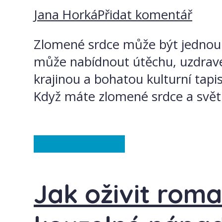
Jana Horká
Přidat komentář
Zlomené srdce může být jednou z
může nabídnout útěchu, uzdraven
krajinou a bohatou kulturní tapi
Když máte zlomené srdce a svět n
Česká republika
Jak oživit roma