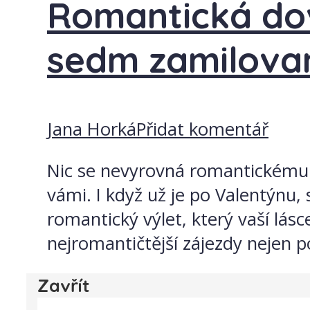
Romantická dov
sedm zamilovan
Jana Horká
Přidat komentář
Nic se nevyrovná romantickému 
vámi. I když už je po Valentýnu,
romantický výlet, který vaší lás
nejromantičtější zájezdy nejen po
Zavřít