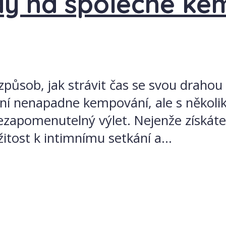
dy na společné ke
způsob, jak strávit čas se svou drahou
ní nenapadne kempování, ale s několi
zapomenutelný výlet. Nejenže získáte 
žitost k intimnímu setkání a...