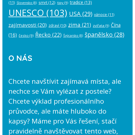
tradice
(13)
(11)
smrt
(12)
tipy
(9)
Slovensko
(8)
UNESCO
(103)
USA
(29)
vánoce
(11)
zima
(21)
zajímavosti
(20)
Čína
zdraví
(10)
zvířata
(9)
španělsko
(28)
Řecko
(22)
(16)
česko
(9)
Švýcarsko
(8)
O NÁS
Chcete navštívit zajímavá místa, ale
nechce se Vám vylézat z postele?
Chcete výklad profesionálního
průvodce, ale máte hluboko do
kapsy? Máme pro Vás řešení, stačí
pravidelně navštěvovat tento web,