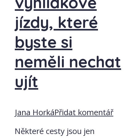
vyhlídkové
jízdy, které
byste si
neměli nechat
ujít
Jana Horká
Přidat komentář
Některé cesty jsou jen