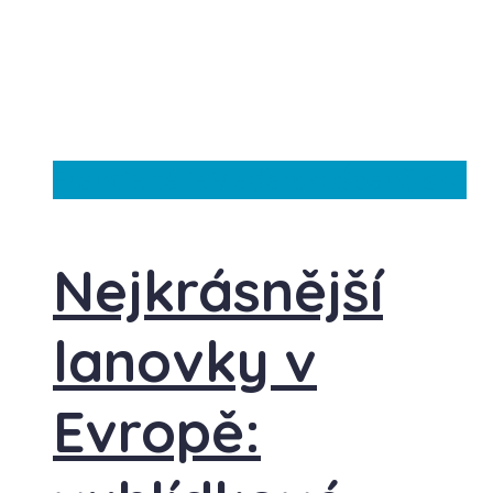
Francie
Itálie
Maďarsko
Španělsko
Nejkrásnější
lanovky v
Evropě: