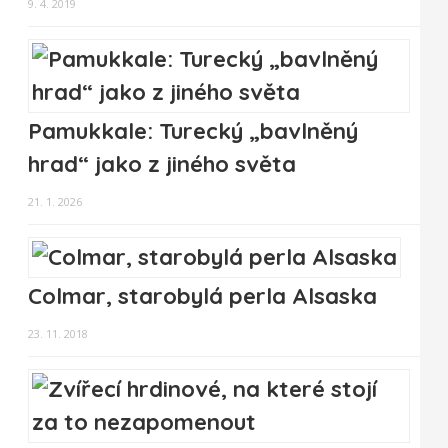
9. 4. 2019
Pamukkale: Turecký „bavlněný
hrad“ jako z jiného světa
21. 1. 2026
Colmar, starobylá perla Alsaska
23. 11. 2018