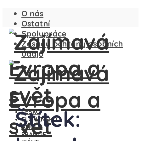
O nás
Ostatní
Spolupráce
Zásady ochrany osobních
údajů
Štítek:
ČESKO
SLOVENSKO
ANGLIE
FRANCIE