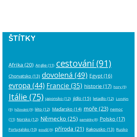
Please authorize your Instagram
account in the
plugin settings
.
ŠTÍTKY
cestování
(91)
Afrika
(20)
Anglie
(11)
dovolená
(49)
Egypt
(16)
Chorvatsko
(13)
evropa
(44)
Francie
(35)
historie
(17)
hory
(9)
Itálie
(75)
jídlo
(15)
japonsko
(12)
letadlo
(12)
Londýn
moře
(23)
Maďarsko
(14)
léto
(12)
nemoc
(9)
lyžování
(9)
Německo
(25)
Polsko
(17)
(11)
Norsko
(12)
památky
(8)
příroda
(21)
Rakousko
(13)
Rusko
Portugalsko
(10)
poušť
(9)