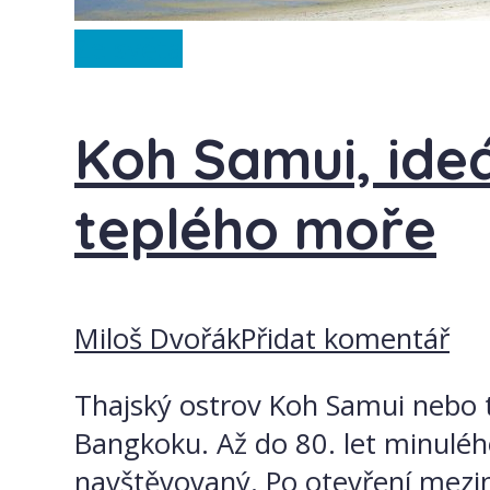
Ze světa
Koh Samui, ideá
teplého moře
Miloš Dvořák
Přidat komentář
Thajský ostrov Koh Samui nebo t
Bangkoku. Až do 80. let minuléh
navštěvovaný. Po otevření meziná