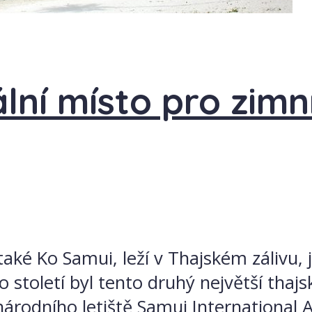
lní místo pro zimn
aké Ko Samui, leží v Thajském zálivu, 
o století byl tento druhý největší tha
rodního letiště Samui International Ai