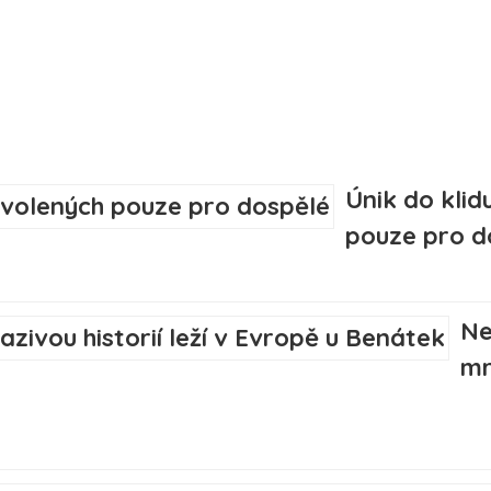
Únik do klid
pouze pro d
Ne
mr