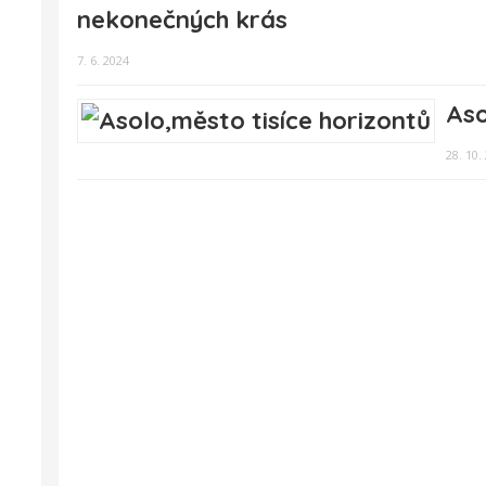
nekonečných krás
7. 6. 2024
Aso
28. 10.