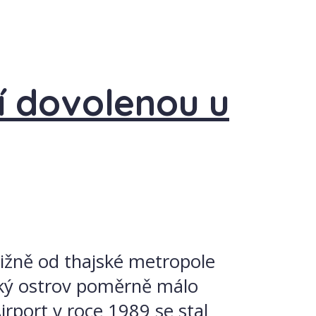
í dovolenou u
jižně od thajské metropole
jský ostrov poměrně málo
rport v roce 1989 se stal