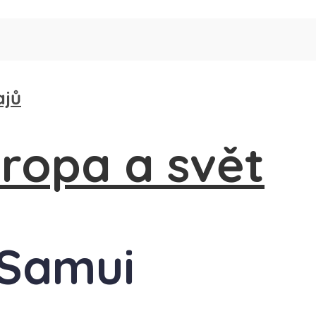
ajů
 Samui