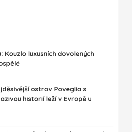
u: Kouzlo luxusních dovolených
ospělé
jděsivější ostrov Poveglia s
azivou historií leží v Evropě u