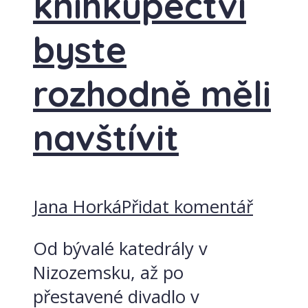
knihkupectví
byste
rozhodně měli
navštívit
Jana Horká
Přidat komentář
Od bývalé katedrály v
Nizozemsku, až po
přestavené divadlo v