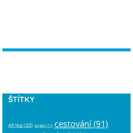
Instagram has returned empty data.
Please authorize your Instagram
account in the
plugin settings
.
ŠTÍTKY
cestování
(91)
Afrika
(20)
Anglie
(11)