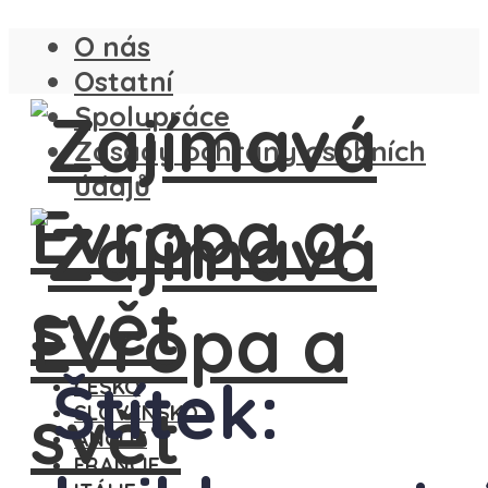
O nás
Ostatní
Spolupráce
Zásady ochrany osobních
údajů
Štítek:
ČESKO
SLOVENSKO
ANGLIE
FRANCIE