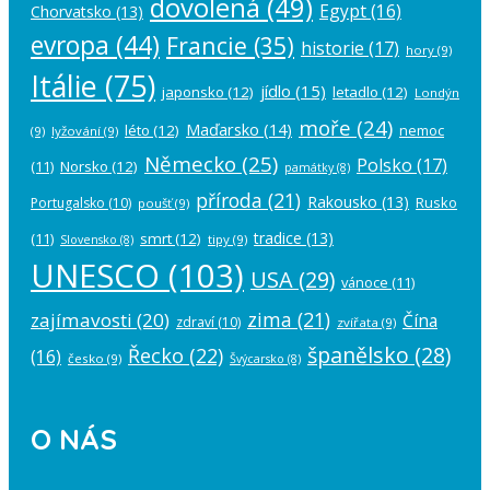
dovolená
(49)
Egypt
(16)
Chorvatsko
(13)
evropa
(44)
Francie
(35)
historie
(17)
hory
(9)
Itálie
(75)
jídlo
(15)
japonsko
(12)
letadlo
(12)
Londýn
moře
(24)
Maďarsko
(14)
léto
(12)
nemoc
(9)
lyžování
(9)
Německo
(25)
Polsko
(17)
(11)
Norsko
(12)
památky
(8)
příroda
(21)
Rakousko
(13)
Rusko
Portugalsko
(10)
poušť
(9)
tradice
(13)
(11)
smrt
(12)
tipy
(9)
Slovensko
(8)
UNESCO
(103)
USA
(29)
vánoce
(11)
zima
(21)
zajímavosti
(20)
Čína
zdraví
(10)
zvířata
(9)
španělsko
(28)
Řecko
(22)
(16)
česko
(9)
Švýcarsko
(8)
O NÁS