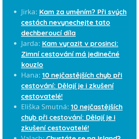
Jirka
:
Kam za uměním? Při svých
cestách nevynechejte tato
dechberoucí díla
Jarda
:
Kam vyrazit v prosinci:
Zimní cestování má jedinečné
kouzlo
Hana
:
10 nejčastějších chyb při
cestování: Dělají je i zkušení
cestovatelé!
Eliška Smutná
:
10 nejčastějších
chyb při cestování: Dělají je i
zkušení cestovatelé!
Valach
:
Chystáte se na Island?