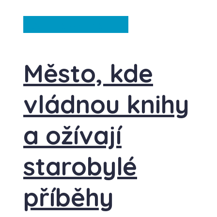
Španělsko
Ze světa
Město, kde
vládnou knihy
a ožívají
starobylé
příběhy