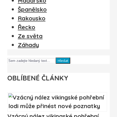
Maďarsko
Španělsko
Rakousko
Řecko
Ze světa
Záhady
Hledat
OBLÍBENÉ ČLÁNKY
Vzácný nález vikingské pohřební