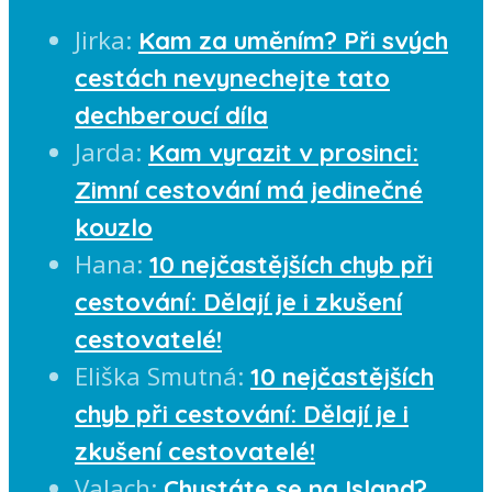
Jirka
:
Kam za uměním? Při svých
cestách nevynechejte tato
dechberoucí díla
Jarda
:
Kam vyrazit v prosinci:
Zimní cestování má jedinečné
kouzlo
Hana
:
10 nejčastějších chyb při
cestování: Dělají je i zkušení
cestovatelé!
Eliška Smutná
:
10 nejčastějších
chyb při cestování: Dělají je i
zkušení cestovatelé!
Valach
:
Chystáte se na Island?