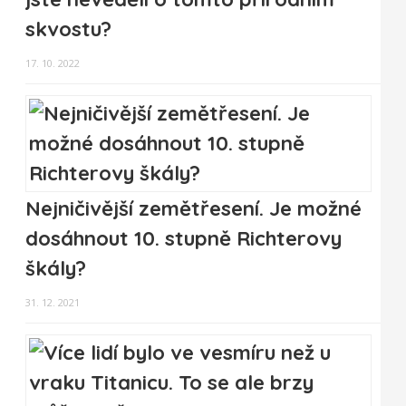
skvostu?
17. 10. 2022
Nejničivější zemětřesení. Je možné
dosáhnout 10. stupně Richterovy
škály?
31. 12. 2021