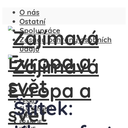
O nás
Ostatní
Spolupráce
Zásady ochrany osobních
údajů
Štítek:
ČESKO
SLOVENSKO
ANGLIE
FRANCIE