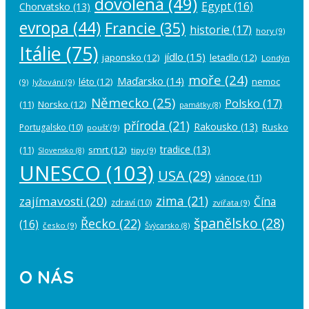
dovolená
(49)
Egypt
(16)
Chorvatsko
(13)
evropa
(44)
Francie
(35)
historie
(17)
hory
(9)
Itálie
(75)
jídlo
(15)
japonsko
(12)
letadlo
(12)
Londýn
moře
(24)
Maďarsko
(14)
léto
(12)
nemoc
(9)
lyžování
(9)
Německo
(25)
Polsko
(17)
(11)
Norsko
(12)
památky
(8)
příroda
(21)
Rakousko
(13)
Rusko
Portugalsko
(10)
poušť
(9)
tradice
(13)
(11)
smrt
(12)
tipy
(9)
Slovensko
(8)
UNESCO
(103)
USA
(29)
vánoce
(11)
zima
(21)
zajímavosti
(20)
Čína
zdraví
(10)
zvířata
(9)
španělsko
(28)
Řecko
(22)
(16)
česko
(9)
Švýcarsko
(8)
O NÁS