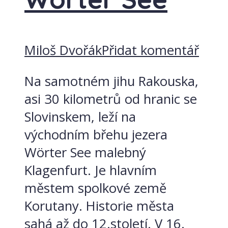
Miloš Dvořák
Přidat komentář
Na samotném jihu Rakouska,
asi 30 kilometrů od hranic se
Slovinskem, leží na
východním břehu jezera
Wörter See malebný
Klagenfurt. Je hlavním
městem spolkové země
Korutany. Historie města
sahá až do 12.století. V 16.