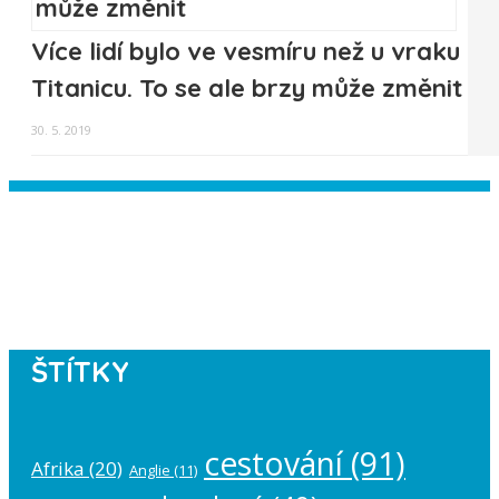
Více lidí bylo ve vesmíru než u vraku
Titanicu. To se ale brzy může změnit
30. 5. 2019
Instagram has returned empty data.
Please authorize your Instagram
account in the
plugin settings
.
ŠTÍTKY
cestování
(91)
Afrika
(20)
Anglie
(11)