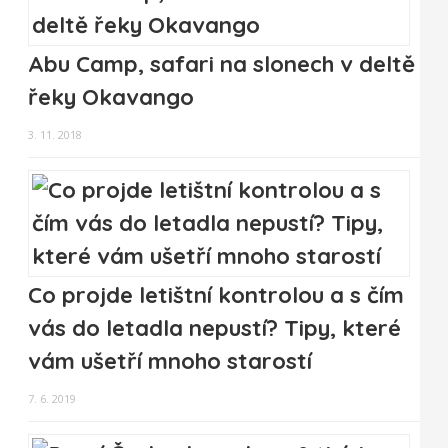
Abu Camp, safari na slonech v deltě
řeky Okavango
3. 11. 2018
Co projde letištní kontrolou a s čím
vás do letadla nepustí? Tipy, které
vám ušetří mnoho starostí
7. 6. 2019