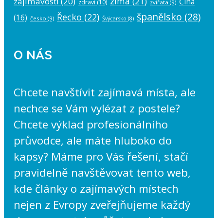
zima
(21)
zajímavosti
(20)
Čína
zdraví
(10)
zvířata
(9)
španělsko
(28)
Řecko
(22)
(16)
česko
(9)
Švýcarsko
(8)
O NÁS
Chcete navštívit zajímavá místa, ale
nechce se Vám vylézat z postele?
Chcete výklad profesionálního
průvodce, ale máte hluboko do
kapsy? Máme pro Vás řešení, stačí
pravidelně navštěvovat tento web,
kde články o zajímavých místech
nejen z Evropy zveřejňujeme každý