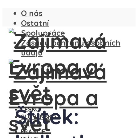
O nás
Ostatní
Spolupráce
Zásady ochrany osobních
údajů
Štítek:
ČESKO
SLOVENSKO
ANGLIE
FRANCIE