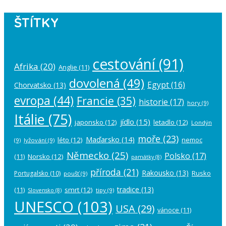
ŠTÍTKY
cestování
(91)
Afrika
(20)
Anglie
(11)
dovolená
(49)
Egypt
(16)
Chorvatsko
(13)
evropa
(44)
Francie
(35)
historie
(17)
hory
(9)
Itálie
(75)
jídlo
(15)
japonsko
(12)
letadlo
(12)
Londýn
moře
(23)
Maďarsko
(14)
léto
(12)
nemoc
(9)
lyžování
(9)
Německo
(25)
Polsko
(17)
(11)
Norsko
(12)
památky
(8)
příroda
(21)
Rakousko
(13)
Rusko
Portugalsko
(10)
poušť
(9)
tradice
(13)
(11)
smrt
(12)
tipy
(9)
Slovensko
(8)
UNESCO
(103)
USA
(29)
vánoce
(11)