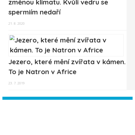
změnou klimatu. Kvůli vedru se
spermiím nedaří
21. 8. 2020
Jezero, které mění zvířata v kámen.
To je Natron v Africe
23. 7. 2019
Instagram has returned empty data.
Please authorize your Instagram
account in the
plugin settings
.