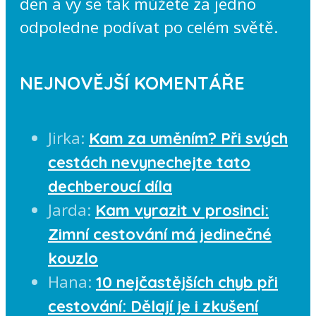
den a vy se tak můžete za jedno
odpoledne podívat po celém světě.
NEJNOVĚJŠÍ KOMENTÁŘE
Jirka
:
Kam za uměním? Při svých
cestách nevynechejte tato
dechberoucí díla
Jarda
:
Kam vyrazit v prosinci:
Zimní cestování má jedinečné
kouzlo
Hana
:
10 nejčastějších chyb při
cestování: Dělají je i zkušení