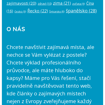
zima
(21)
zajímavosti
(20)
Čína
zdraví
(10)
zvířata
(9)
španělsko
(28)
Řecko
(22)
(16)
česko
(9)
Švýcarsko
(8)
O NÁS
Chcete navštívit zajímavá místa, ale
nechce se Vám vylézat z postele?
Chcete výklad profesionálního
průvodce, ale máte hluboko do
kapsy? Máme pro Vás řešení, stačí
pravidelně navštěvovat tento web,
kde články o zajímavých místech
nejen z Evropy zveřejňujeme každý