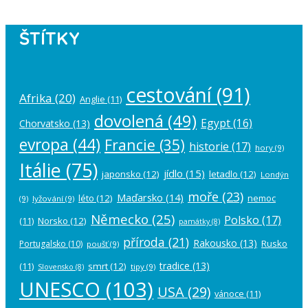
ŠTÍTKY
cestování
(91)
Afrika
(20)
Anglie
(11)
dovolená
(49)
Egypt
(16)
Chorvatsko
(13)
evropa
(44)
Francie
(35)
historie
(17)
hory
(9)
Itálie
(75)
jídlo
(15)
japonsko
(12)
letadlo
(12)
Londýn
moře
(23)
Maďarsko
(14)
léto
(12)
nemoc
(9)
lyžování
(9)
Německo
(25)
Polsko
(17)
(11)
Norsko
(12)
památky
(8)
příroda
(21)
Rakousko
(13)
Rusko
Portugalsko
(10)
poušť
(9)
tradice
(13)
(11)
smrt
(12)
tipy
(9)
Slovensko
(8)
UNESCO
(103)
USA
(29)
vánoce
(11)