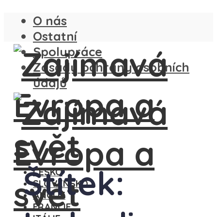
O nás
Ostatní
Spolupráce
Zásady ochrany osobních
údajů
Štítek:
ČESKO
SLOVENSKO
ANGLIE
FRANCIE