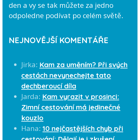
den a vy se tak můžete za jedno
odpoledne podívat po celém světě.
NEJNOVĚJŠÍ KOMENTÁŘE
Jirka
:
Kam za uměním? Při svých
cestách nevynechejte tato
dechberoucí díla
Jarda
:
Kam vyrazit v prosinci:
Zimní cestování má jedinečné
kouzlo
Hana
:
10 nejčastějších chyb při
cestování: Dělají je i zkušení