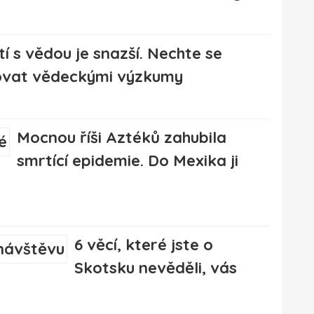
í s vědou je snazší. Nechte se
rovat vědeckými výzkumy
Mocnou říši Aztéků zahubila
smrtící epidemie. Do Mexika ji
6 věcí, které jste o
Skotsku nevěděli, vás