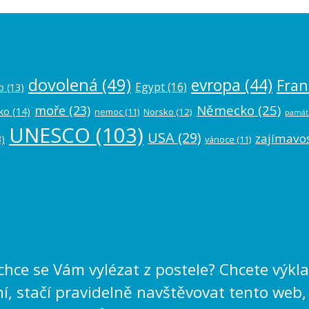
dovolená
(49)
evropa
(44)
Fran
Egypt
(16)
o
(13)
Německo
(25)
moře
(23)
ko
(14)
nemoc
(11)
Norsko
(12)
památ
UNESCO
(103)
USA
(29)
zajímavos
)
vánoce
(11)
echce se Vám vylézat z postele? Chcete výk
, stačí pravidelně navštěvovat tento web,