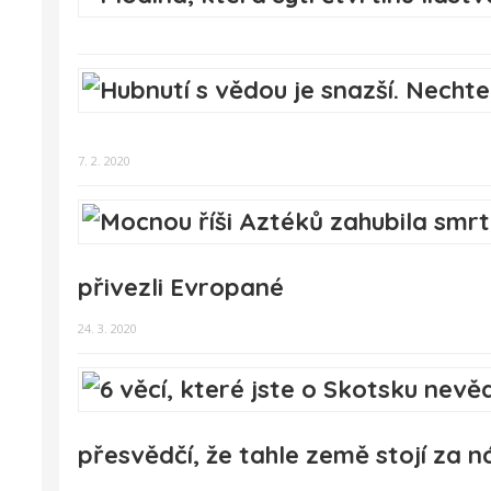
7. 2. 2020
přivezli Evropané
24. 3. 2020
přesvědčí, že tahle země stojí za 