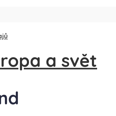
ajů
and