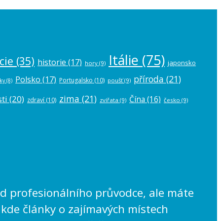
Itálie
(75)
cie
(35)
historie
(17)
japonsko
hory
(9)
příroda
(21)
Polsko
(17)
Portugalsko
(10)
poušť
(9)
ky
(8)
zima
(21)
ti
(20)
Čína
(16)
zdraví
(10)
zvířata
(9)
česko
(9)
lad profesionálního průvodce, ale máte
 kde články o zajímavých místech