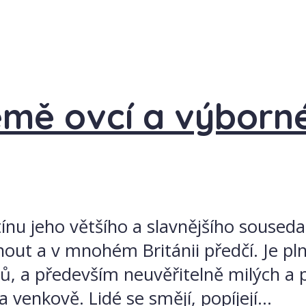
země ovcí a výborn
ínu jeho většího a slavnějšího souseda
ut a v mnohém Británii předčí. Je pl
, a především neuvěřitelně milých a př
 venkově. Lidé se smějí, popíjejí...