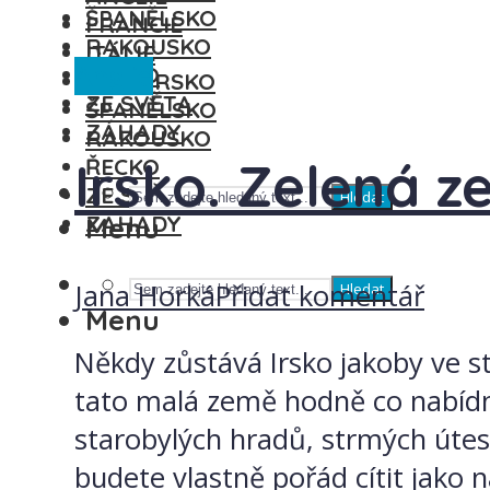
ŠPANĚLSKO
FRANCIE
RAKOUSKO
ITÁLIE
Anglie
ŘECKO
MAĎARSKO
ZE SVĚTA
ŠPANĚLSKO
ZÁHADY
RAKOUSKO
Irsko. Zelená 
ŘECKO
ZE SVĚTA
Hledat
ZÁHADY
Menu
Jana Horká
Přidat komentář
Hledat
Menu
Někdy zůstává Irsko jakoby ve st
tato malá země hodně co nabídno
starobylých hradů, strmých útesů
budete vlastně pořád cítit jako na