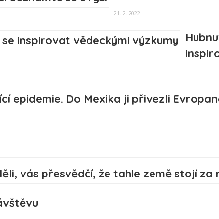
21. 2. 2022
Hubnut
inspi
návštěvu