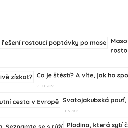
Maso 
rosto
Co je štěstí? A víte, jak ho sp
25. 11. 2022
Svatojakubská pouť, 
11. 5. 2018
Plodina, která sytí 