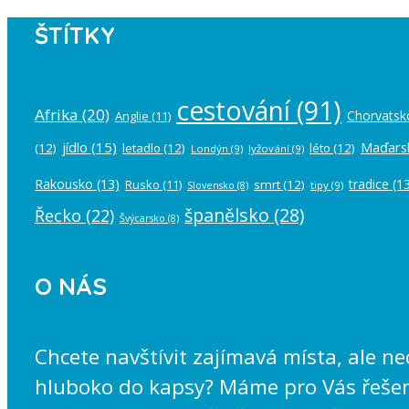
ŠTÍTKY
cestování
(91)
Afrika
(20)
Chorvatsk
Anglie
(11)
jídlo
(15)
Maďars
(12)
letadlo
(12)
léto
(12)
Londýn
(9)
lyžování
(9)
Rakousko
(13)
tradice
(13
Rusko
(11)
smrt
(12)
tipy
(9)
Slovensko
(8)
španělsko
(28)
Řecko
(22)
Švýcarsko
(8)
O NÁS
Chcete navštívit zajímavá místa, ale n
hluboko do kapsy? Máme pro Vás řešení