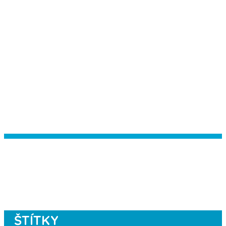
Instagram has returned empty data.
Please authorize your Instagram
account in the
plugin settings
.
ŠTÍTKY