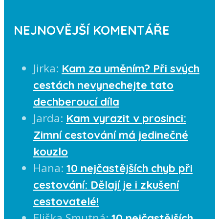
NEJNOVĚJŠÍ KOMENTÁŘE
Jirka
:
Kam za uměním? Při svých
cestách nevynechejte tato
dechberoucí díla
Jarda
:
Kam vyrazit v prosinci:
Zimní cestování má jedinečné
kouzlo
Hana
:
10 nejčastějších chyb při
cestování: Dělají je i zkušení
cestovatelé!
Eliška Smutná
:
10 nejčastějších