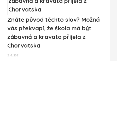
Znáte původ těchto slov? Možná
vás překvapí, že škola má být
zábavná a kravata přijela z
Chorvatska
5. 4. 2021