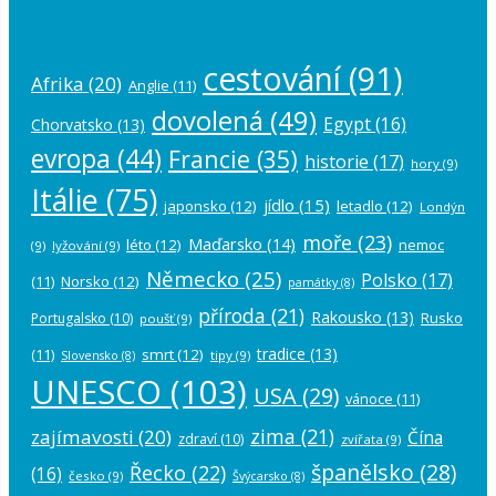
cestování
(91)
Afrika
(20)
Anglie
(11)
dovolená
(49)
Egypt
(16)
Chorvatsko
(13)
evropa
(44)
Francie
(35)
historie
(17)
hory
(9)
Itálie
(75)
jídlo
(15)
japonsko
(12)
letadlo
(12)
Londýn
moře
(23)
Maďarsko
(14)
léto
(12)
nemoc
(9)
lyžování
(9)
Německo
(25)
Polsko
(17)
(11)
Norsko
(12)
památky
(8)
příroda
(21)
Rakousko
(13)
Rusko
Portugalsko
(10)
poušť
(9)
tradice
(13)
(11)
smrt
(12)
tipy
(9)
Slovensko
(8)
UNESCO
(103)
USA
(29)
vánoce
(11)
zima
(21)
zajímavosti
(20)
Čína
zdraví
(10)
zvířata
(9)
španělsko
(28)
Řecko
(22)
(16)
česko
(9)
Švýcarsko
(8)