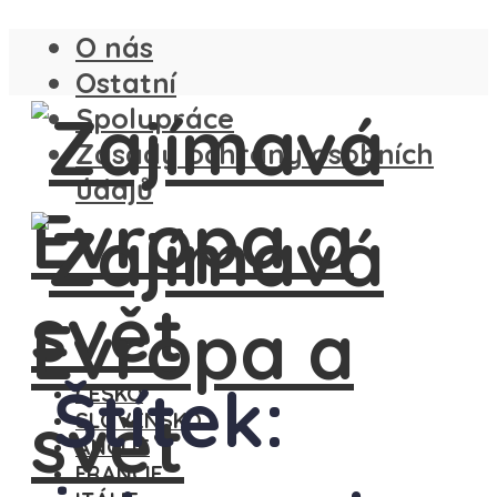
O nás
Ostatní
Spolupráce
Zásady ochrany osobních
údajů
Štítek:
ČESKO
SLOVENSKO
ANGLIE
FRANCIE