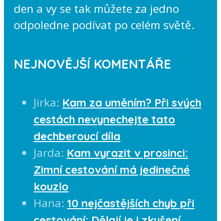
den a vy se tak můžete za jedno
odpoledne podívat po celém světě.
NEJNOVĚJŠÍ KOMENTÁŘE
Jirka
:
Kam za uměním? Při svých
cestách nevynechejte tato
dechberoucí díla
Jarda
:
Kam vyrazit v prosinci:
Zimní cestování má jedinečné
kouzlo
Hana
:
10 nejčastějších chyb při
cestování: Dělají je i zkušení