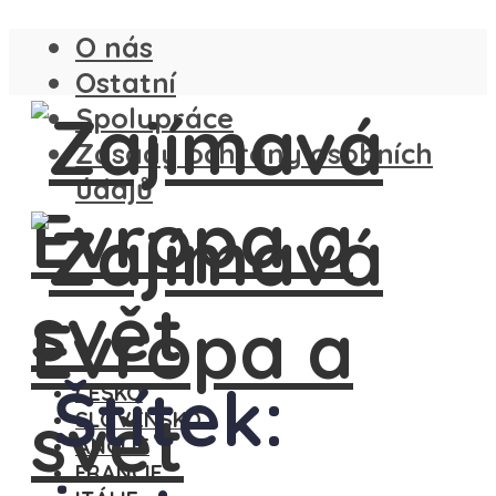
O nás
Ostatní
Spolupráce
Zásady ochrany osobních
údajů
Štítek:
ČESKO
SLOVENSKO
ANGLIE
FRANCIE