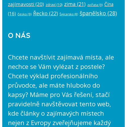
zima
(21)
zajímavosti
(20)
Čína
zdraví
(10)
zvířata
(9)
španělsko
(28)
Řecko
(22)
(16)
česko
(9)
Švýcarsko
(8)
O NÁS
Chcete navštívit zajímavá místa, ale
nechce se Vám vylézat z postele?
Chcete výklad profesionálního
průvodce, ale máte hluboko do
kapsy? Máme pro Vás řešení, stačí
pravidelně navštěvovat tento web,
kde články o zajímavých místech
nejen z Evropy zveřejňujeme každý