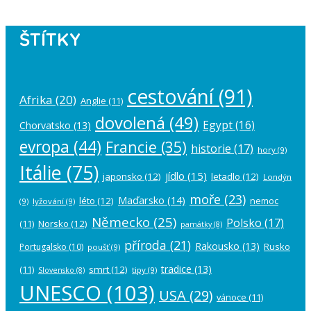
ŠTÍTKY
cestování
(91)
Afrika
(20)
Anglie
(11)
dovolená
(49)
Egypt
(16)
Chorvatsko
(13)
evropa
(44)
Francie
(35)
historie
(17)
hory
(9)
Itálie
(75)
jídlo
(15)
japonsko
(12)
letadlo
(12)
Londýn
moře
(23)
Maďarsko
(14)
léto
(12)
nemoc
(9)
lyžování
(9)
Německo
(25)
Polsko
(17)
(11)
Norsko
(12)
památky
(8)
příroda
(21)
Rakousko
(13)
Rusko
Portugalsko
(10)
poušť
(9)
tradice
(13)
(11)
smrt
(12)
tipy
(9)
Slovensko
(8)
UNESCO
(103)
USA
(29)
vánoce
(11)