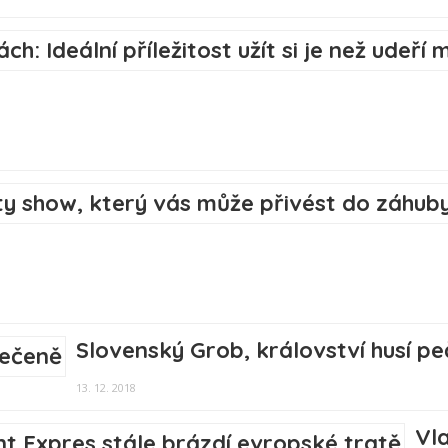
Slovenský Grob, království husí p
13. 12. 2018
Vla