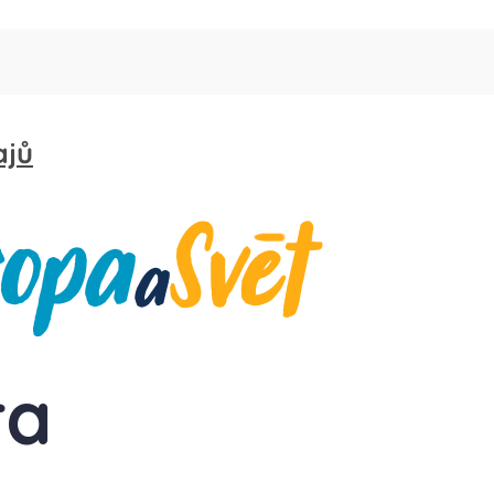
ajů
ra