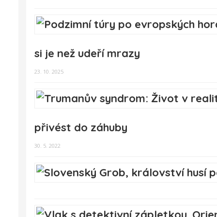
si je než udeří mrazy
23. 10. 2025
přivést do záhuby
30. 5. 2022