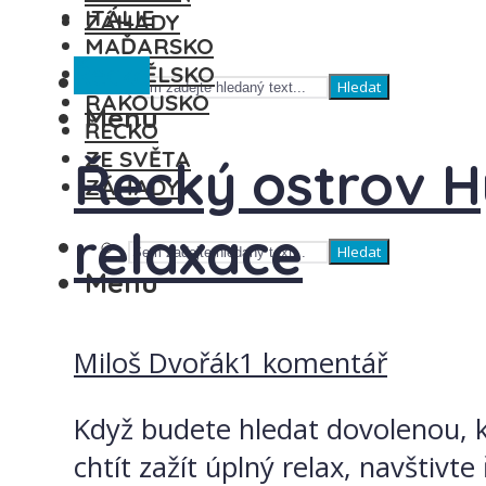
ITÁLIE
ZÁHADY
MAĎARSKO
Řecko
ŠPANĚLSKO
Hledat
RAKOUSKO
Menu
ŘECKO
ZE SVĚTA
Řecký ostrov H
ZÁHADY
relaxace
Hledat
Menu
Miloš Dvořák
1 komentář
Když budete hledat dovolenou, k
chtít zažít úplný relax, navštiv