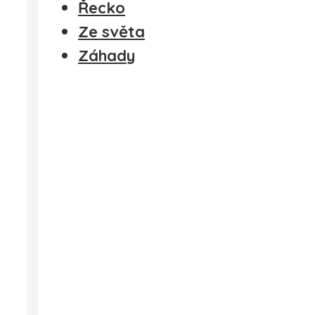
Řecko
Ze světa
Záhady