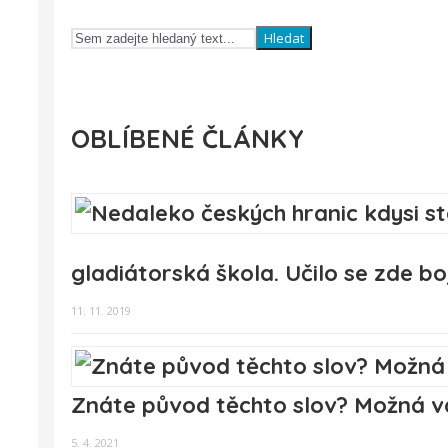
Hledat
OBLÍBENÉ ČLÁNKY
gladiátorská škola. Učilo se zde bo
11. 11. 2019
Znáte původ těchto slov? Možná vá
5. 4. 2021