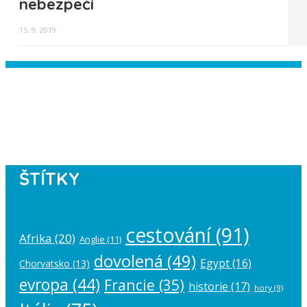
nebezpečí
15. 9. 2019
Instagram has returned empty data.
Please authorize your Instagram
account in the
plugin settings
.
ŠTÍTKY
cestování
(91)
Afrika
(20)
Anglie
(11)
dovolená
(49)
Egypt
(16)
Chorvatsko
(13)
evropa
(44)
Francie
(35)
historie
(17)
hory
(9)