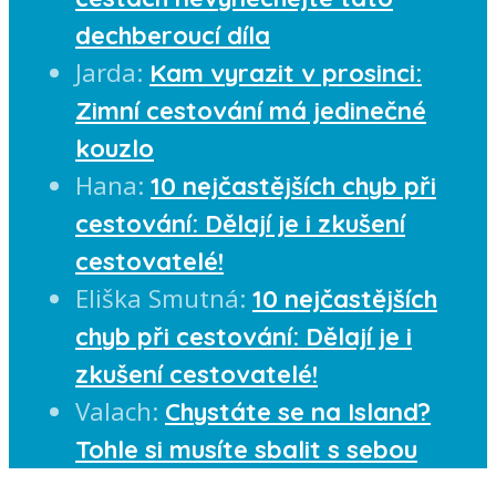
dechberoucí díla
Jarda
:
Kam vyrazit v prosinci:
Zimní cestování má jedinečné
kouzlo
Hana
:
10 nejčastějších chyb při
cestování: Dělají je i zkušení
cestovatelé!
Eliška Smutná
:
10 nejčastějších
chyb při cestování: Dělají je i
zkušení cestovatelé!
Valach
:
Chystáte se na Island?
Tohle si musíte sbalit s sebou