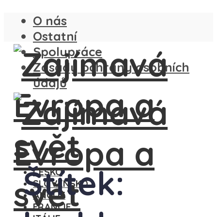
O nás
Ostatní
Spolupráce
Zásady ochrany osobních
údajů
Štítek:
ČESKO
SLOVENSKO
ANGLIE
FRANCIE