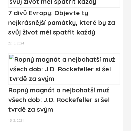
7 divů Evropy: Objevte ty
nejkrásnější památky, které by za
svůj život měl spatřit každý
22. 5. 2024
Ropný magnát a nejbohatší muž
všech dob: J.D. Rockefeller si šel
tvrdě za svým
15. 3. 2021