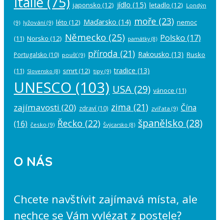
Itálie
(75)
jídlo
(15)
japonsko
(12)
letadlo
(12)
Londýn
moře
(23)
Maďarsko
(14)
léto
(12)
nemoc
(9)
lyžování
(9)
Německo
(25)
Polsko
(17)
(11)
Norsko
(12)
památky
(8)
příroda
(21)
Rakousko
(13)
Rusko
Portugalsko
(10)
poušť
(9)
tradice
(13)
(11)
smrt
(12)
tipy
(9)
Slovensko
(8)
UNESCO
(103)
USA
(29)
vánoce
(11)
zima
(21)
zajímavosti
(20)
Čína
zdraví
(10)
zvířata
(9)
španělsko
(28)
Řecko
(22)
(16)
česko
(9)
Švýcarsko
(8)
O NÁS
Chcete navštívit zajímavá místa, ale
nechce se Vám vylézat z postele?