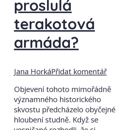
proslulá
terakotová
armáda?
Jana Horká
Přidat komentář
Objevení tohoto mimořádně
významného historického
skvostu předcházelo obyčejné
hloubení studně. Když se
vesničané rozhodli, že si