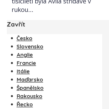
tisíciletí byla Ávila střídavě v
rukou...
Zavřít
Česko
Slovensko
Anglie
Francie
Itálie
Maďarsko
Španělsko
Rakousko
Řecko