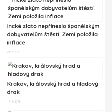
Incké zlato nepřineslo španělským
dobyvatelům štěstí. Zemi položila
inflace
29. 2. 2020
Krakov, královský hrad a hladový
drak
17. 5. 2018