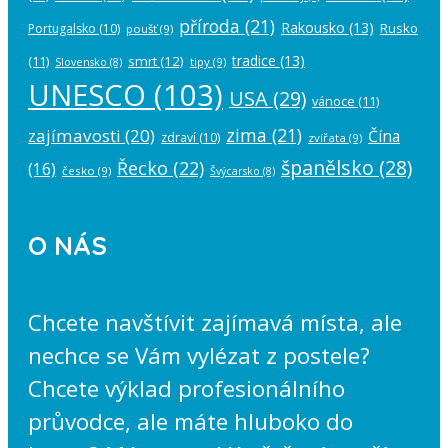
příroda
(21)
Rakousko
(13)
Rusko
Portugalsko
(10)
poušť
(9)
tradice
(13)
(11)
smrt
(12)
tipy
(9)
Slovensko
(8)
UNESCO
(103)
USA
(29)
vánoce
(11)
zima
(21)
zajímavosti
(20)
Čína
zdraví
(10)
zvířata
(9)
španělsko
(28)
Řecko
(22)
(16)
česko
(9)
Švýcarsko
(8)
O NÁS
Chcete navštívit zajímavá místa, ale
nechce se Vám vylézat z postele?
Chcete výklad profesionálního
průvodce, ale máte hluboko do