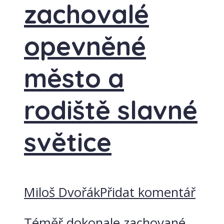
zachovalé
opevněné
město a
rodiště slavné
světice
Miloš Dvořák
Přidat komentář
Téměř dokonale zachované