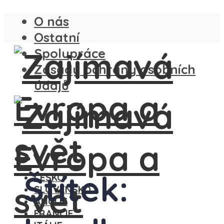
O nás
Ostatní
Spolupráce
Zásady ochrany osobních
údajů
Štítek:
ČESKO
SLOVENSKO
ANGLIE
FRANCIE