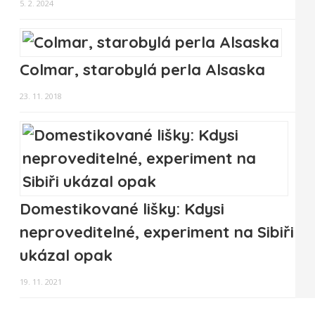
5. 2. 2024
Colmar, starobylá perla Alsaska
23. 11. 2018
Domestikované lišky: Kdysi
neproveditelné, experiment na Sibiři
ukázal opak
19. 11. 2021