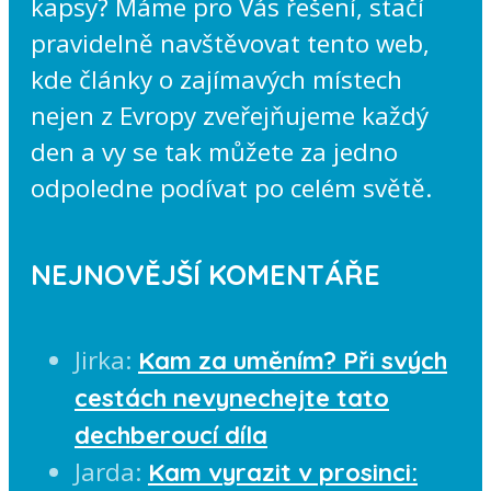
kapsy? Máme pro Vás řešení, stačí
pravidelně navštěvovat tento web,
kde články o zajímavých místech
nejen z Evropy zveřejňujeme každý
den a vy se tak můžete za jedno
odpoledne podívat po celém světě.
NEJNOVĚJŠÍ KOMENTÁŘE
Jirka
:
Kam za uměním? Při svých
cestách nevynechejte tato
dechberoucí díla
Jarda
:
Kam vyrazit v prosinci: