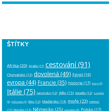
Instagram has returned empty data.
Please authorize your Instagram
account in the
plugin settings
.
ŠTÍTKY
cestování
(91)
Afrika
(20)
Anglie
(11)
dovolená
(49)
Egypt
(16)
Chorvatsko
(13)
evropa
(44)
Francie
(35)
historie
(17)
hory
(9)
Itálie
(75)
jídlo
(15)
japonsko
(12)
letadlo
(12)
Londýn
moře
(23)
Maďarsko
(14)
léto
(12)
nemoc
(9)
lyžování
(9)
Německo
(25)
Polsko
(17)
(11)
Norsko
(12)
památky
(8)