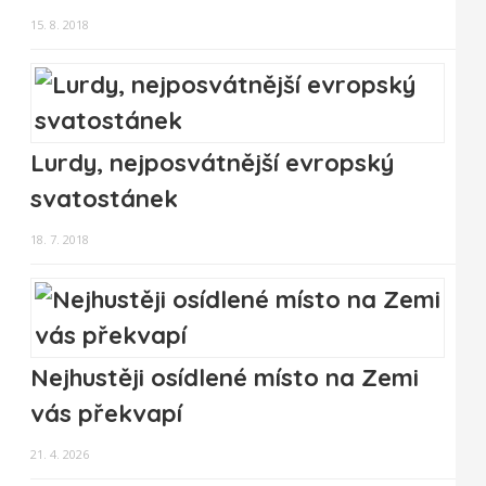
15. 8. 2018
Lurdy, nejposvátnější evropský
svatostánek
18. 7. 2018
Nejhustěji osídlené místo na Zemi
vás překvapí
21. 4. 2026