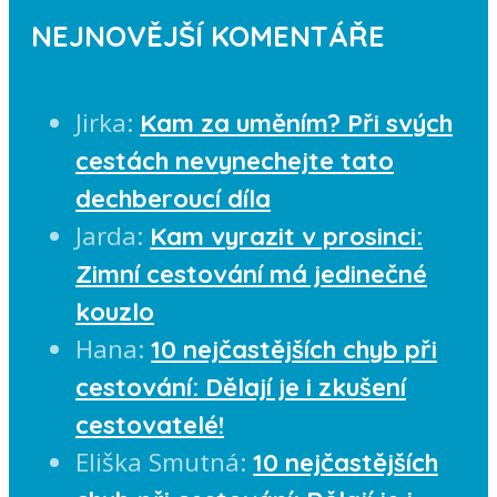
NEJNOVĚJŠÍ KOMENTÁŘE
Jirka
:
Kam za uměním? Při svých
cestách nevynechejte tato
dechberoucí díla
Jarda
:
Kam vyrazit v prosinci:
Zimní cestování má jedinečné
kouzlo
Hana
:
10 nejčastějších chyb při
cestování: Dělají je i zkušení
cestovatelé!
Eliška Smutná
:
10 nejčastějších