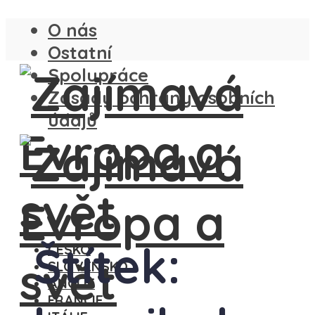
O nás
Ostatní
Spolupráce
Zásady ochrany osobních
údajů
Štítek:
ČESKO
SLOVENSKO
ANGLIE
FRANCIE