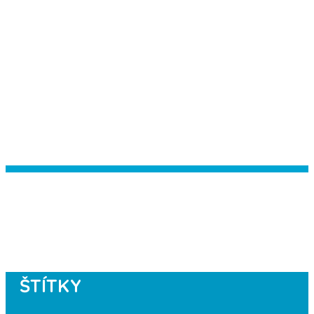
Instagram has returned empty data.
Please authorize your Instagram
account in the
plugin settings
.
ŠTÍTKY