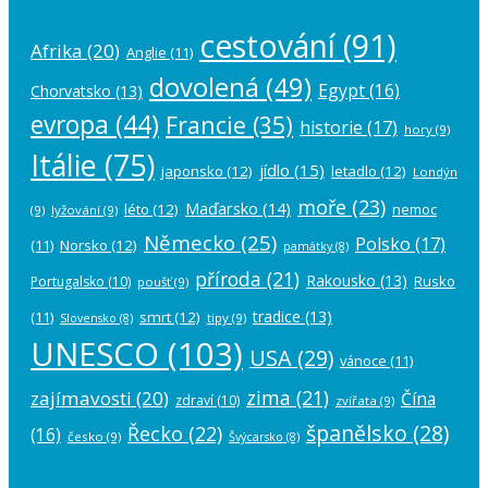
cestování
(91)
Afrika
(20)
Anglie
(11)
dovolená
(49)
Egypt
(16)
Chorvatsko
(13)
evropa
(44)
Francie
(35)
historie
(17)
hory
(9)
Itálie
(75)
jídlo
(15)
japonsko
(12)
letadlo
(12)
Londýn
moře
(23)
Maďarsko
(14)
léto
(12)
nemoc
(9)
lyžování
(9)
Německo
(25)
Polsko
(17)
(11)
Norsko
(12)
památky
(8)
příroda
(21)
Rakousko
(13)
Rusko
Portugalsko
(10)
poušť
(9)
tradice
(13)
(11)
smrt
(12)
tipy
(9)
Slovensko
(8)
UNESCO
(103)
USA
(29)
vánoce
(11)
zima
(21)
zajímavosti
(20)
Čína
zdraví
(10)
zvířata
(9)
španělsko
(28)
Řecko
(22)
(16)
česko
(9)
Švýcarsko
(8)