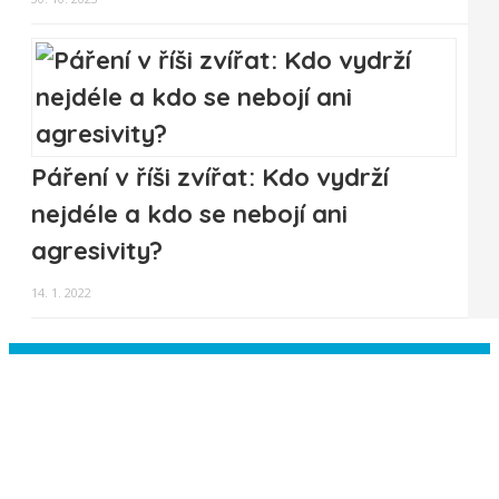
Páření v říši zvířat: Kdo vydrží
nejdéle a kdo se nebojí ani
agresivity?
14. 1. 2022
Instagram has returned empty data.
Please authorize your Instagram
account in the
plugin settings
.