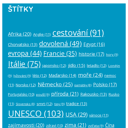
ŠTÍTKY
cestování
(91)
Afrika
(20)
Anglie
(11)
dovolená
(49)
Egypt
(16)
Chorvatsko
(13)
evropa
(44)
Francie
(35)
historie
(17)
hory
(9)
Itálie
(75)
jídlo
(15)
japonsko
(12)
letadlo
(12)
Londýn
moře
(24)
Maďarsko
(14)
léto
(12)
nemoc
(9)
lyžování
(9)
Německo
(25)
Polsko
(17)
(11)
Norsko
(12)
památky
(8)
příroda
(21)
Rakousko
(13)
Rusko
Portugalsko
(10)
poušť
(9)
tradice
(13)
(11)
smrt
(12)
tipy
(9)
Slovensko
(8)
UNESCO
(103)
USA
(29)
vánoce
(11)
zima
(21)
zajímavosti
(20)
Čína
zdraví
(10)
zvířata
(9)