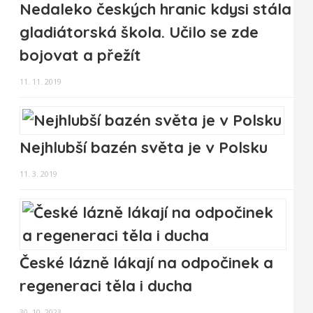
Nedaleko českých hranic kdysi stála
gladiátorská škola. Učilo se zde
bojovat a přežít
11. 11. 2019
Nejhlubší bazén světa je v Polsku
11. 3. 2019
České lázně lákají na odpočinek a
regeneraci těla i ducha
30. 10. 2023