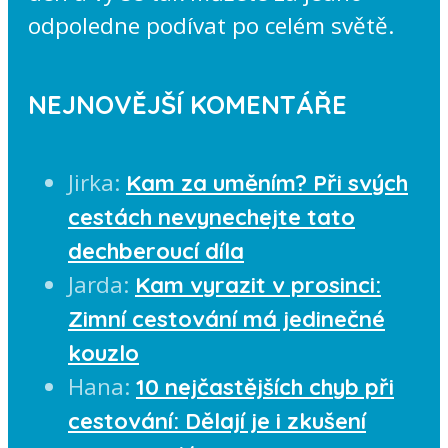
odpoledne podívat po celém světě.
NEJNOVĚJŠÍ KOMENTÁŘE
Jirka
:
Kam za uměním? Při svých
cestách nevynechejte tato
dechberoucí díla
Jarda
:
Kam vyrazit v prosinci:
Zimní cestování má jedinečné
kouzlo
Hana
:
10 nejčastějších chyb při
cestování: Dělají je i zkušení