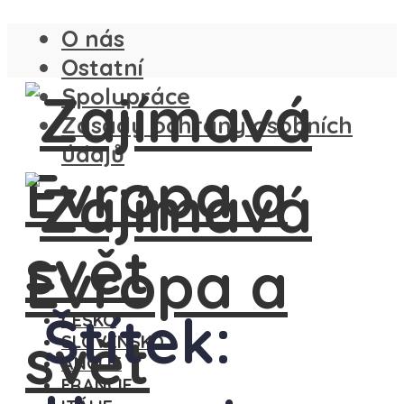
O nás
Ostatní
Spolupráce
Zásady ochrany osobních
údajů
Štítek:
ČESKO
SLOVENSKO
ANGLIE
FRANCIE