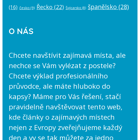
španělsko
(28)
Řecko
(22)
(16)
česko
(9)
Švýcarsko
(8)
O NÁS
Chcete navštívit zajímavá místa, ale
nechce se Vám vylézat z postele?
Chcete výklad profesionálního
průvodce, ale máte hluboko do
kapsy? Máme pro Vás řešení, stačí
pravidelně navštěvovat tento web,
kde články o zajímavých místech
nejen z Evropy zveřejňujeme každý
den a vy se tak můžete za jedno