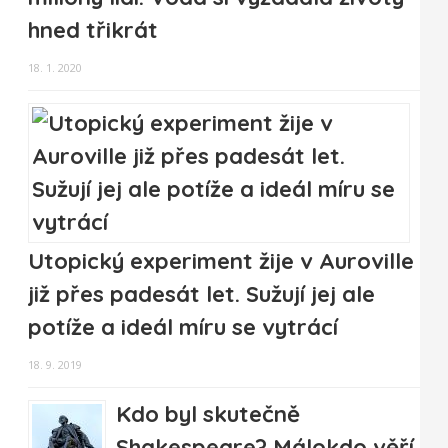
hned třikrát
18. 1. 2020
Utopický experiment žije v Auroville
již přes padesát let. Sužují jej ale
potíže a ideál míru se vytrácí
18. 9. 2019
Kdo byl skutečně
Shakespeare? Málokdo věří,