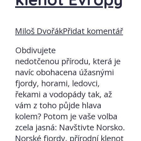
Miloš Dvořák
Přidat komentář
Obdivujete
nedotčenou přírodu, která je
navíc obohacena úžasnými
fjordy, horami, ledovci,
řekami a vodopády tak, až
vám z toho půjde hlava
kolem? Potom je vaše volba
zcela jasná: Navštivte Norsko.
Norské fjordy, přírodní klenot