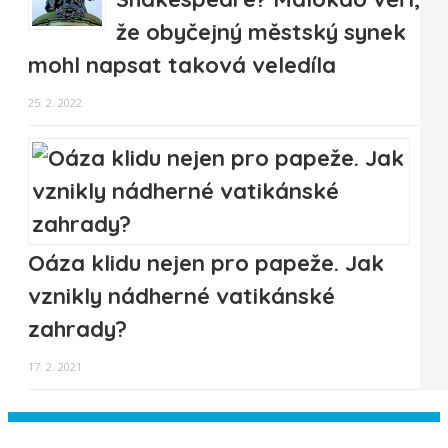
že obyčejný městský synek
mohl napsat taková veledíla
25. 2. 2022
Oáza klidu nejen pro papeže. Jak
vznikly nádherné vatikánské
zahrady?
17. 2. 2021
Instagram has returned empty data.