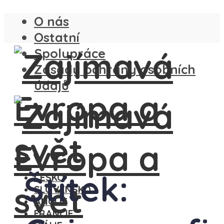
O nás
Ostatní
Spolupráce
Zásady ochrany osobních
údajů
Štítek:
ČESKO
SLOVENSKO
ANGLIE
FRANCIE