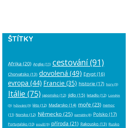
Please authorize your Instagram
account in the
plugin settings
.
ŠTÍTKY
cestování
(91)
Afrika
(20)
Anglie
(11)
dovolená
(49)
Egypt
(16)
Chorvatsko
(13)
evropa
(44)
Francie
(35)
historie
(17)
hory
(9)
Itálie
(75)
jídlo
(15)
japonsko
(12)
letadlo
(12)
Londýn
moře
(23)
Maďarsko
(14)
léto
(12)
nemoc
(9)
lyžování
(9)
Německo
(25)
Polsko
(17)
(11)
Norsko
(12)
památky
(8)
příroda
(21)
Rakousko
(13)
Rusko
Portugalsko
(10)
poušť
(9)