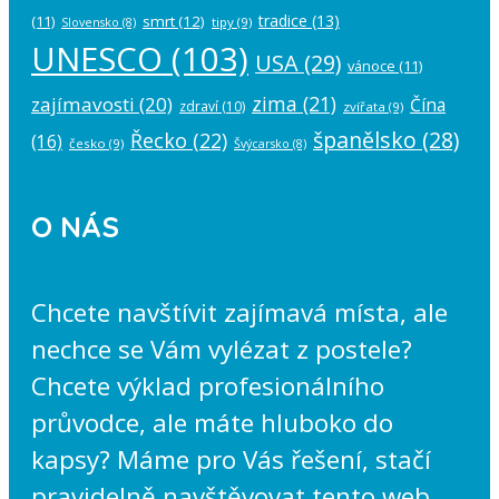
tradice
(13)
(11)
smrt
(12)
tipy
(9)
Slovensko
(8)
UNESCO
(103)
USA
(29)
vánoce
(11)
zima
(21)
zajímavosti
(20)
Čína
zdraví
(10)
zvířata
(9)
španělsko
(28)
Řecko
(22)
(16)
česko
(9)
Švýcarsko
(8)
O NÁS
Chcete navštívit zajímavá místa, ale
nechce se Vám vylézat z postele?
Chcete výklad profesionálního
průvodce, ale máte hluboko do
kapsy? Máme pro Vás řešení, stačí
pravidelně navštěvovat tento web,