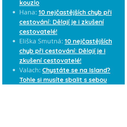
kouzlo
Hana
:
10 nejčastějších chyb při
cestování: Dělají je i zkušení
cestovatelé!
Eliška Smutná
:
10 nejčastějších
chyb při cestování: Dělají je i
zkušení cestovatelé!
Valach
:
Chystáte se na Island?
Tohle si musíte sbalit s sebou