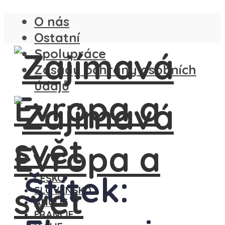
O nás
Ostatní
Spolupráce
Zásady ochrany osobních
údajů
Štítek:
ČESKO
SLOVENSKO
ANGLIE
FRANCIE