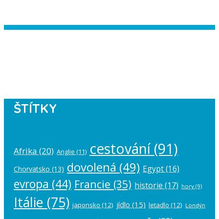
Instagram has returned empty data.
Please authorize your Instagram
account in the
plugin settings
.
ŠTÍTKY
cestování
(91)
Afrika
(20)
Anglie
(11)
dovolená
(49)
Egypt
(16)
Chorvatsko
(13)
evropa
(44)
Francie
(35)
historie
(17)
hory
(9)
Itálie
(75)
jídlo
(15)
japonsko
(12)
letadlo
(12)
Londýn