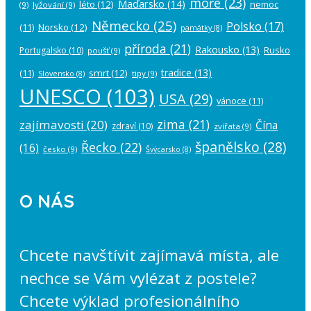
moře
(23)
Maďarsko
(14)
léto
(12)
nemoc
(9)
lyžování
(9)
Německo
(25)
Polsko
(17)
(11)
Norsko
(12)
památky
(8)
příroda
(21)
Rakousko
(13)
Rusko
Portugalsko
(10)
poušť
(9)
tradice
(13)
(11)
smrt
(12)
tipy
(9)
Slovensko
(8)
UNESCO
(103)
USA
(29)
vánoce
(11)
zima
(21)
zajímavosti
(20)
Čína
zdraví
(10)
zvířata
(9)
španělsko
(28)
Řecko
(22)
(16)
česko
(9)
Švýcarsko
(8)
O NÁS
Chcete navštívit zajímavá místa, ale
nechce se Vám vylézat z postele?
Chcete výklad profesionálního