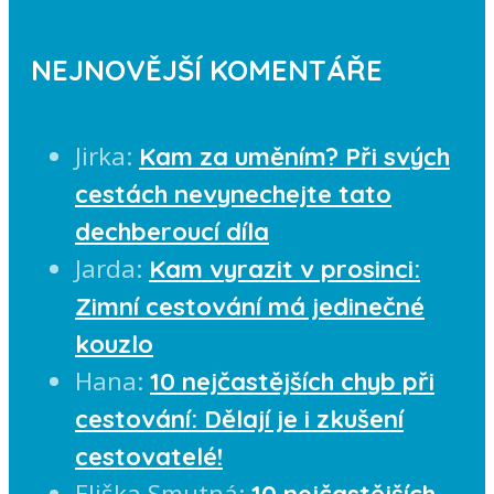
NEJNOVĚJŠÍ KOMENTÁŘE
Jirka
:
Kam za uměním? Při svých
cestách nevynechejte tato
dechberoucí díla
Jarda
:
Kam vyrazit v prosinci:
Zimní cestování má jedinečné
kouzlo
Hana
:
10 nejčastějších chyb při
cestování: Dělají je i zkušení
cestovatelé!
Eliška Smutná
:
10 nejčastějších