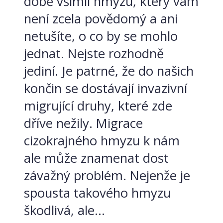
době všimli hmyzu, který vám
není zcela povědomý a ani
netušíte, o co by se mohlo
jednat. Nejste rozhodně
jediní. Je patrné, že do našich
končin se dostávají invazivní
migrující druhy, které zde
dříve nežily. Migrace
cizokrajného hmyzu k nám
ale může znamenat dost
závažný problém. Nejenže je
spousta takového hmyzu
škodlivá, ale...