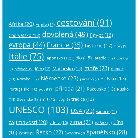
cestování
(91)
Afrika
(20)
Anglie
(11)
dovolená
(49)
Egypt
(16)
Chorvatsko
(13)
evropa
(44)
Francie
(35)
historie
(17)
hory
(9)
Itálie
(75)
jídlo
(15)
japonsko
(12)
letadlo
(12)
Londýn
moře
(23)
Maďarsko
(14)
léto
(12)
nemoc
(9)
lyžování
(9)
Německo
(25)
Polsko
(17)
(11)
Norsko
(12)
památky
(8)
příroda
(21)
Rakousko
(13)
Rusko
Portugalsko
(10)
poušť
(9)
tradice
(13)
(11)
smrt
(12)
tipy
(9)
Slovensko
(8)
UNESCO
(103)
USA
(29)
vánoce
(11)
zima
(21)
zajímavosti
(20)
Čína
zdraví
(10)
zvířata
(9)
španělsko
(28)
Řecko
(22)
(16)
česko
(9)
Švýcarsko
(8)