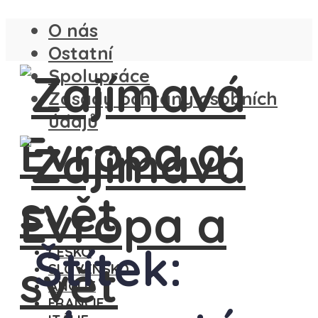
O nás
Ostatní
Spolupráce
Zásady ochrany osobních
údajů
Štítek:
ČESKO
SLOVENSKO
ANGLIE
FRANCIE