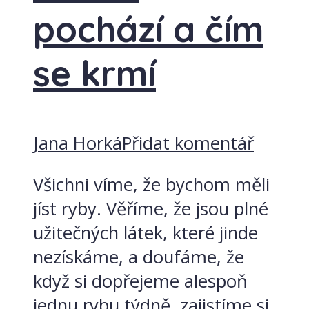
pochází a čím
se krmí
Jana Horká
Přidat komentář
Všichni víme, že bychom měli
jíst ryby. Věříme, že jsou plné
užitečných látek, které jinde
nezískáme, a doufáme, že
když si dopřejeme alespoň
jednu rybu týdně, zajistíme si