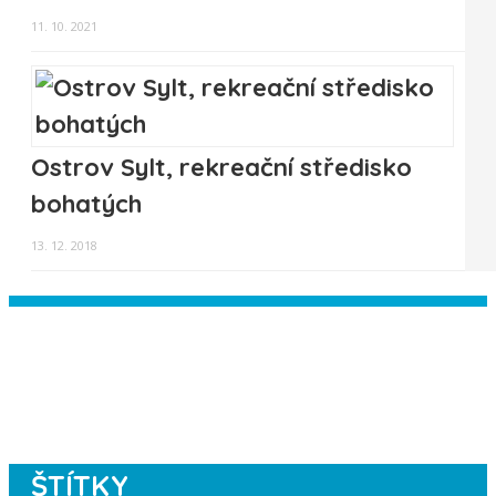
11. 10. 2021
Ostrov Sylt, rekreační středisko
bohatých
13. 12. 2018
Instagram has returned empty data.
Please authorize your Instagram
account in the
plugin settings
.
ŠTÍTKY