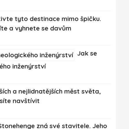
ivte tyto destinace mimo špičku.
íte a vyhnete se davům
Jak se
ho inženýrství
ších a nejlidnatějších měst světa,
íte navštívit
Stonehenge zná své stavitele. Jeho