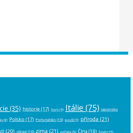
 the
plugin settings
.
Itálie
(75)
cie
(35)
historie
(17)
japonsko
hory
(9)
příroda
(21)
Polsko
(17)
Portugalsko
(10)
poušť
(9)
ky
(8)
zima
(21)
ti
(20)
Čína
(16)
zdraví
(10)
zvířata
(9)
česko
(9)