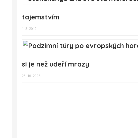
tajemstvím
1. 8. 2019
si je než udeří mrazy
23. 10. 2025