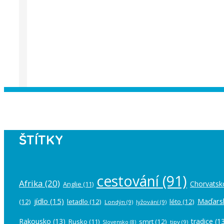
Instagram has returned empty data. Pl
ŠTÍTKY
cestování
(91)
Afrika
(20)
Chorvatsk
Anglie
(11)
jídlo
(15)
Maďars
(12)
letadlo
(12)
léto
(12)
Londýn
(9)
lyžování
(9)
Rakousko
(13)
tradice
(13
Rusko
(11)
smrt
(12)
tipy
(9)
Slovensko
(8)