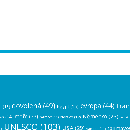
ease authorize your Instagram account in
dovolená
(49)
evropa
(44)
Fran
Egypt
(16)
o
(13)
Německo
(25)
moře
(23)
ko
(14)
nemoc
(11)
Norsko
(12)
památ
UNESCO
(103)
USA
(29)
zajímavos
)
vánoce
(11)