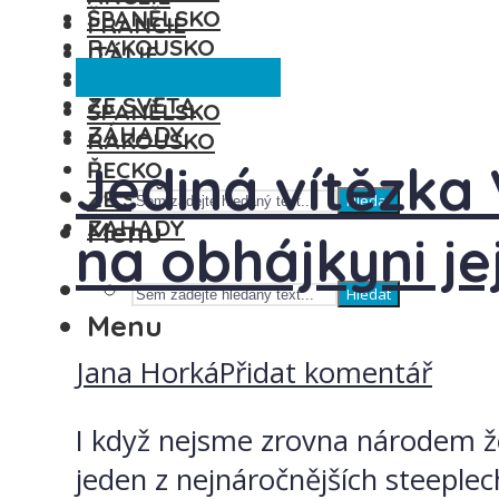
ŠPANĚLSKO
FRANCIE
RAKOUSKO
ITÁLIE
Česká republika
ŘECKO
MAĎARSKO
ZE SVĚTA
ŠPANĚLSKO
ZÁHADY
RAKOUSKO
Jediná vítězka 
ŘECKO
ZE SVĚTA
Hledat
ZÁHADY
Menu
na obhájkyni je
Hledat
Menu
Jana Horká
Přidat komentář
I když nejsme zrovna národem ž
jeden z nejnáročnějších steeplec