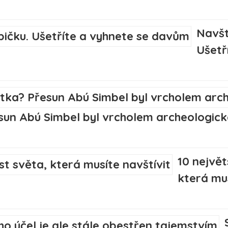
Navšt
Ušetř
n Abú Simbel byl vrcholem archeologické
10 největ
která mus