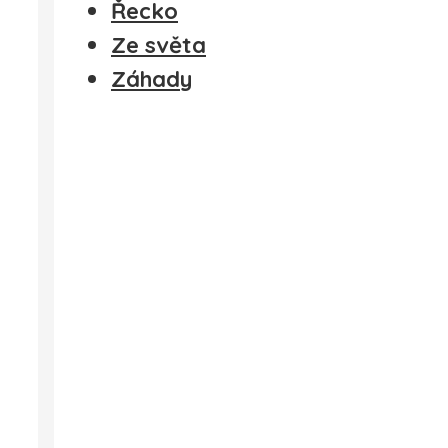
Řecko
Ze světa
Záhady