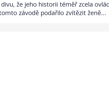
í divu, že jeho historii téměř zcela ovlá
v tomto závodě podařilo zvítězit ženě...