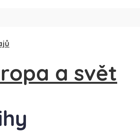
ajů
ihy