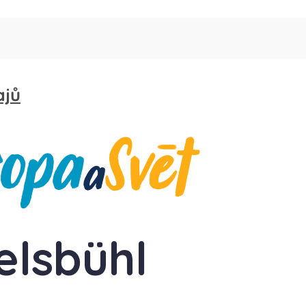
ajů
elsbühl