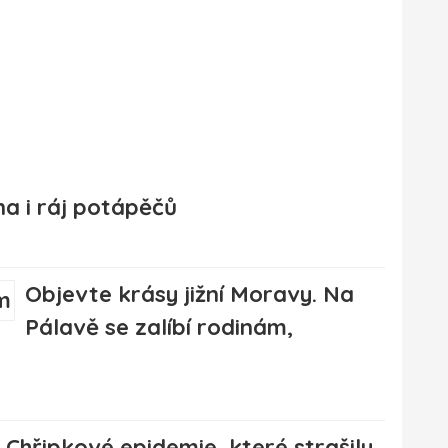
na i ráj potápěčů
Objevte krásy jižní Moravy. Na
Pálavě se zalíbí rodinám,
Chřipkové epidemie, které strašily