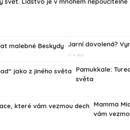
Jarní dovolená? Vy
27. 4. 2022
Pamukkale: Turec
světa
Mamma Mia!
vám vezmo