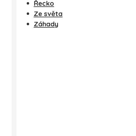
Řecko
Ze světa
Záhady