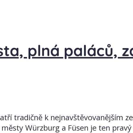
ta, plná paláců, z
tří tradičně k nejnavštěvovanějším ze
městy Würzburg a Füsen je ten pravý 