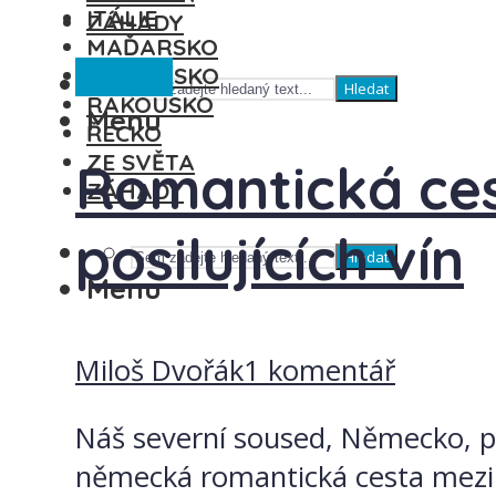
ITÁLIE
ZÁHADY
MAĎARSKO
Ostatní
ŠPANĚLSKO
Hledat
RAKOUSKO
Menu
ŘECKO
ZE SVĚTA
Romantická ces
ZÁHADY
posilujících vín
Hledat
Menu
Miloš Dvořák
1 komentář
Náš severní soused, Německo, pa
německá romantická cesta mezi 