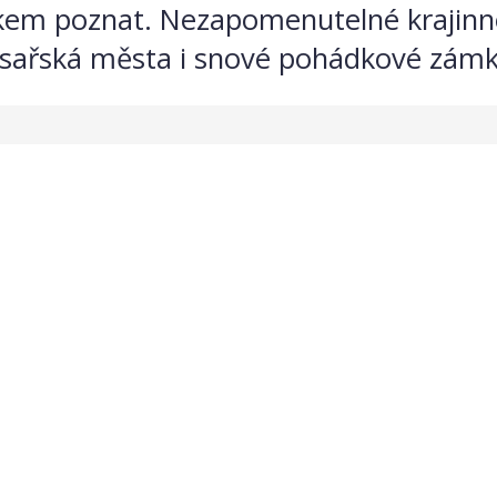
kem poznat. Nezapomenutelné krajinné
císařská města i snové pohádkové zámky.