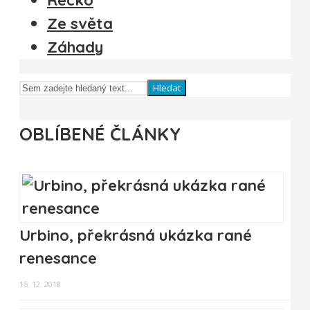
Ze světa
Záhady
Hledat
OBLÍBENÉ ČLÁNKY
Urbino, překrásná ukázka rané
renesance
15. 12. 2018