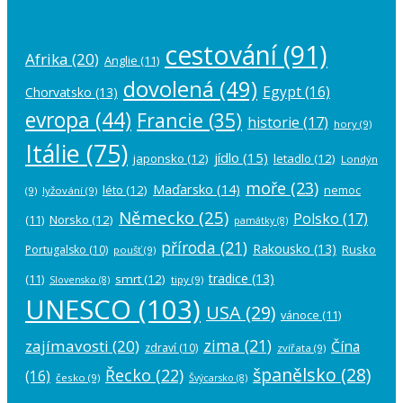
cestování
(91)
Afrika
(20)
Anglie
(11)
dovolená
(49)
Egypt
(16)
Chorvatsko
(13)
evropa
(44)
Francie
(35)
historie
(17)
hory
(9)
Itálie
(75)
jídlo
(15)
japonsko
(12)
letadlo
(12)
Londýn
moře
(23)
Maďarsko
(14)
léto
(12)
nemoc
(9)
lyžování
(9)
Německo
(25)
Polsko
(17)
(11)
Norsko
(12)
památky
(8)
příroda
(21)
Rakousko
(13)
Rusko
Portugalsko
(10)
poušť
(9)
tradice
(13)
(11)
smrt
(12)
tipy
(9)
Slovensko
(8)
UNESCO
(103)
USA
(29)
vánoce
(11)
zima
(21)
zajímavosti
(20)
Čína
zdraví
(10)
zvířata
(9)
španělsko
(28)
Řecko
(22)
(16)
česko
(9)
Švýcarsko
(8)