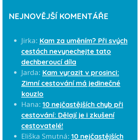
NEJNOVĚJŠÍ KOMENTÁŘE
Jirka
:
Kam za uměním? Při svých
cestách nevynechejte tato
dechberoucí díla
Jarda
:
Kam vyrazit v prosinci:
Zimní cestování má jedinečné
kouzlo
Hana
:
10 nejčastějších chyb při
cestování: Dělají je i zkušení
cestovatelé!
Eliška Smutná
:
10 nejčastějších