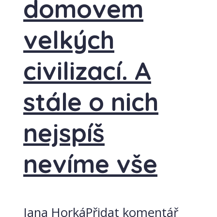
domovem
velkých
civilizací. A
stále o nich
nejspíš
nevíme vše
Jana Horká
Přidat komentář