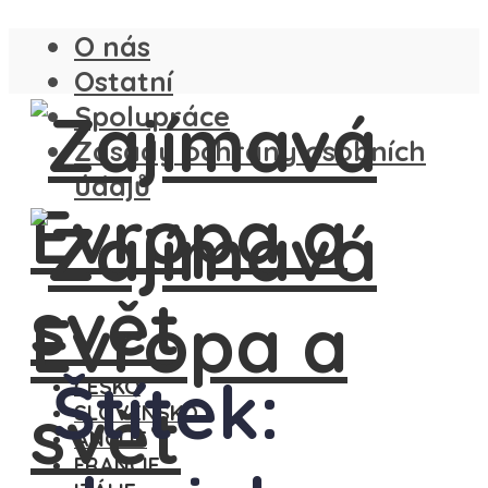
O nás
Ostatní
Spolupráce
Zásady ochrany osobních
údajů
Štítek:
ČESKO
SLOVENSKO
ANGLIE
FRANCIE