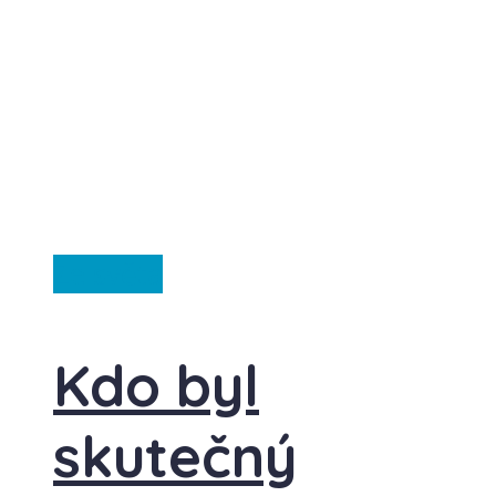
Ze světa
Kdo byl
skutečný