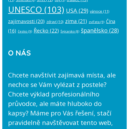
UNESCO
(103)
USA
(29)
vánoce
(11)
zima
(21)
zajímavosti
(20)
Čína
zdraví
(10)
zvířata
(9)
španělsko
(28)
Řecko
(22)
(16)
česko
(9)
Švýcarsko
(8)
O NÁS
Chcete navštívit zajímavá místa, ale
nechce se Vám vylézat z postele?
Chcete výklad profesionálního
průvodce, ale máte hluboko do
kapsy? Máme pro Vás řešení, stačí
pravidelně navštěvovat tento web,