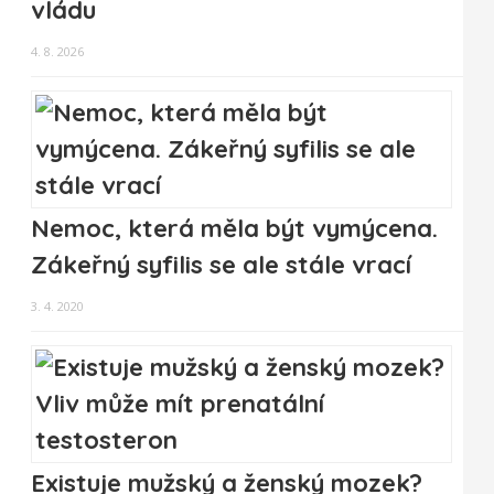
vládu
4. 8. 2026
Nemoc, která měla být vymýcena.
Zákeřný syfilis se ale stále vrací
3. 4. 2020
Existuje mužský a ženský mozek?