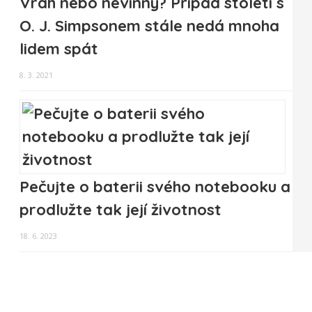
Vrah nebo nevinný? Případ století s
O. J. Simpsonem stále nedá mnoha
lidem spát
8. 3. 2021
Pečujte o baterii svého notebooku a
prodlužte tak její životnost
18. 6. 2023