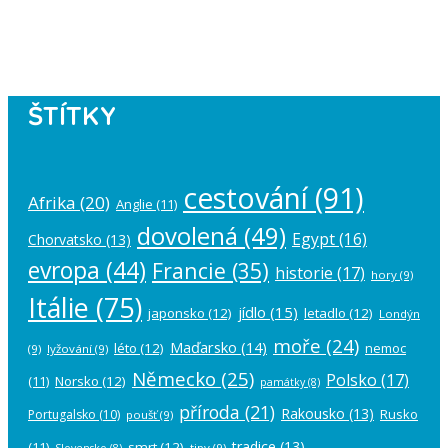
Please authorize your Instagram
account in the
plugin settings
.
ŠTÍTKY
cestování
(91)
Afrika
(20)
Anglie
(11)
dovolená
(49)
Egypt
(16)
Chorvatsko
(13)
evropa
(44)
Francie
(35)
historie
(17)
hory
(9)
Itálie
(75)
jídlo
(15)
japonsko
(12)
letadlo
(12)
Londýn
moře
(24)
Maďarsko
(14)
léto
(12)
nemoc
(9)
lyžování
(9)
Německo
(25)
Polsko
(17)
(11)
Norsko
(12)
památky
(8)
příroda
(21)
Rakousko
(13)
Rusko
Portugalsko
(10)
poušť
(9)
tradice
(13)
(11)
smrt
(12)
tipy
(9)
Slovensko
(8)