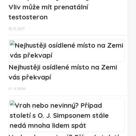
Vliv může mít prenatální
testosteron
30. 8. 2021
Nejhustěji osídlené místo na Zemi
vás překvapí
21. 4. 2026