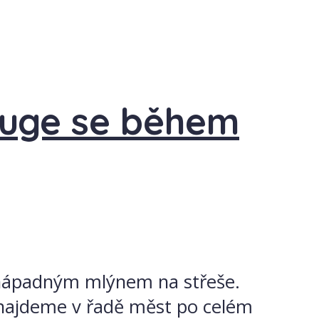
ouge se během
s nápadným mlýnem na střeše.
es najdeme v řadě měst po celém