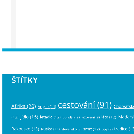
Instagram has returned empty data. Pl
ŠTÍTKY
cestování
(91)
Afrika
(20)
Chorvatsk
Anglie
(11)
jídlo
(15)
Maďars
(12)
letadlo
(12)
léto
(12)
Londýn
(9)
lyžování
(9)
Rakousko
(13)
tradice
(13
Rusko
(11)
smrt
(12)
tipy
(9)
Slovensko
(8)