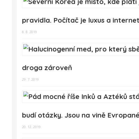
pravidla. Počítač je luxus a intern
8. 8. 2019
droga zároveň
29. 7. 2019
budí otázky. Jsou na vině Evropané
20. 12. 2019