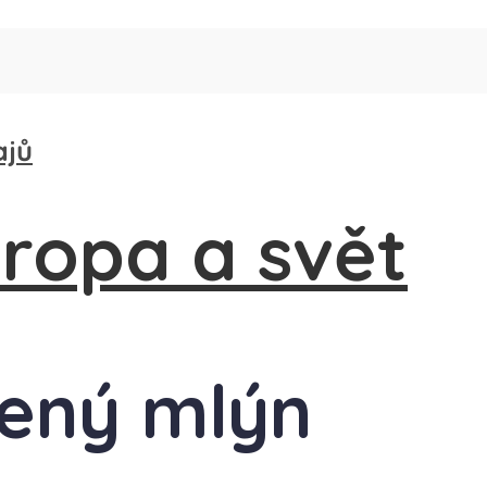
ajů
vený mlýn