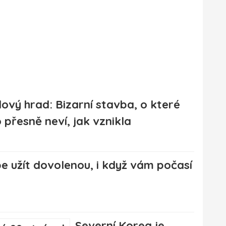
ový hrad: Bizarní stavba, o které
 přesně neví, jak vznikla
pe užít dovolenou, i když vám počasí
Severní Korea je