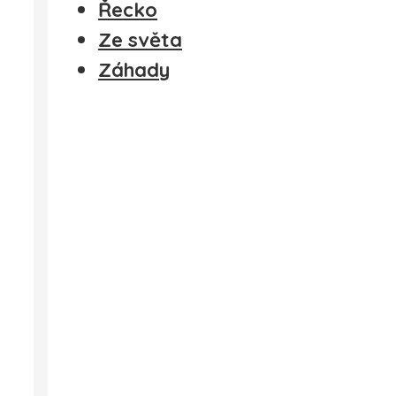
Řecko
Ze světa
Záhady