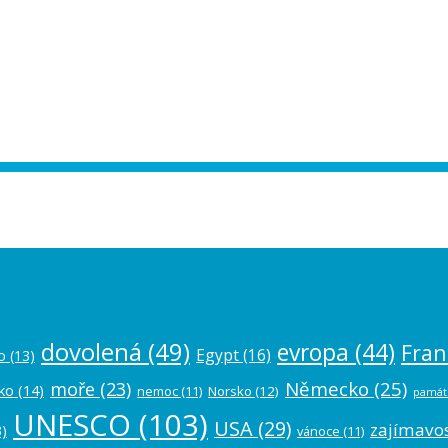
ease authorize your Instagram account in
dovolená
(49)
evropa
(44)
Fran
Egypt
(16)
o
(13)
Německo
(25)
moře
(23)
ko
(14)
nemoc
(11)
Norsko
(12)
památ
UNESCO
(103)
USA
(29)
zajímavos
)
vánoce
(11)