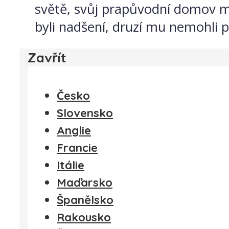
světě, svůj prapůvodní domov má v
byli nadšení, druzí mu nemohli př
Zavřít
Česko
Slovensko
Anglie
Francie
Itálie
Maďarsko
Španělsko
Rakousko