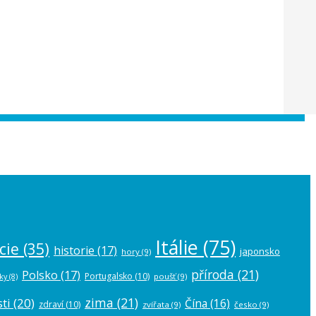
 the
plugin settings
.
Itálie
(75)
cie
(35)
historie
(17)
japonsko
hory
(9)
příroda
(21)
Polsko
(17)
Portugalsko
(10)
poušť
(9)
ky
(8)
zima
(21)
ti
(20)
Čína
(16)
zdraví
(10)
zvířata
(9)
česko
(9)