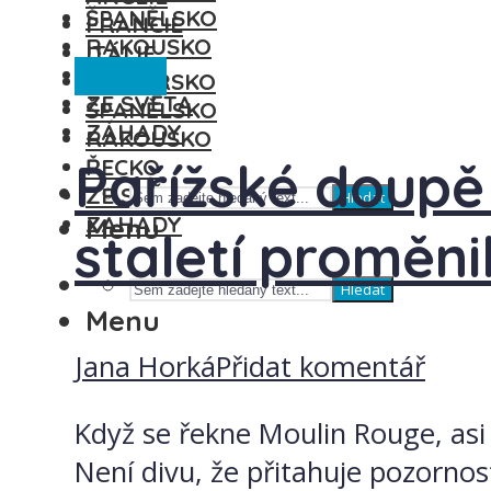
ŠPANĚLSKO
FRANCIE
RAKOUSKO
ITÁLIE
Francie
ŘECKO
MAĎARSKO
ZE SVĚTA
ŠPANĚLSKO
ZÁHADY
RAKOUSKO
Pařížské doupě
ŘECKO
ZE SVĚTA
Hledat
ZÁHADY
Menu
staletí proměni
Hledat
Menu
Jana Horká
Přidat komentář
Když se řekne Moulin Rouge, as
Není divu, že přitahuje pozornos