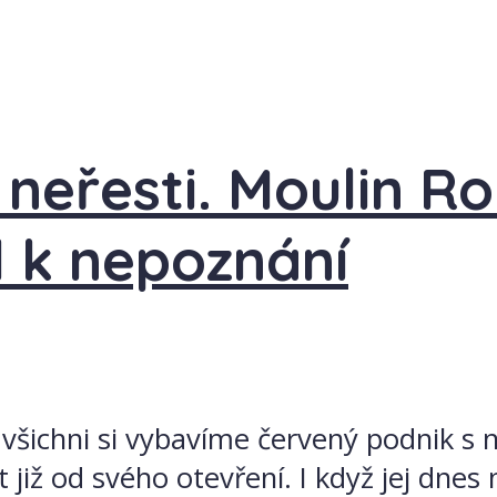
 neřesti. Moulin R
l k nepoznání
i všichni si vybavíme červený podnik 
t již od svého otevření. I když jej dn