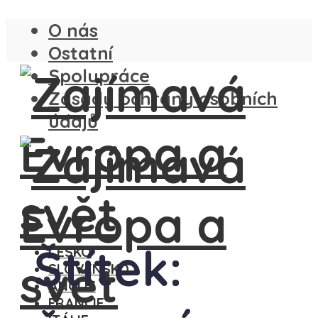
O nás
Ostatní
Spolupráce
Zásady ochrany osobních
údajů
Štítek:
ČESKO
SLOVENSKO
ANGLIE
FRANCIE