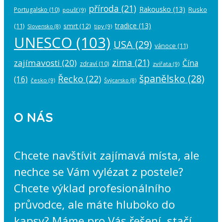
příroda
(21)
Rakousko
(13)
Rusko
Portugalsko
(10)
poušť
(9)
tradice
(13)
(11)
smrt
(12)
tipy
(9)
Slovensko
(8)
UNESCO
(103)
USA
(29)
vánoce
(11)
zima
(21)
zajímavosti
(20)
Čína
zdraví
(10)
zvířata
(9)
španělsko
(28)
Řecko
(22)
(16)
česko
(9)
Švýcarsko
(8)
O NÁS
Chcete navštívit zajímavá místa, ale
nechce se Vám vylézat z postele?
Chcete výklad profesionálního
průvodce, ale máte hluboko do
kapsy? Máme pro Vás řešení, stačí