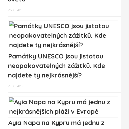
25. 6. 2018
Památky UNESCO jsou jistotou
neopakovatelných zážitků. Kde
najdete ty nejkrásnější?
28. 6. 2019
Ayia Napa na Kypru má jednu z