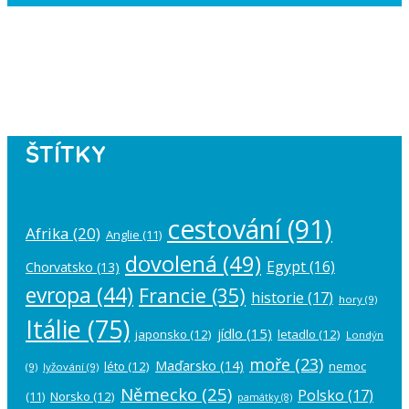
Instagram has returned empty data.
Please authorize your Instagram
account in the
plugin settings
.
ŠTÍTKY
cestování
(91)
Afrika
(20)
Anglie
(11)
dovolená
(49)
Egypt
(16)
Chorvatsko
(13)
evropa
(44)
Francie
(35)
historie
(17)
hory
(9)
Itálie
(75)
jídlo
(15)
japonsko
(12)
letadlo
(12)
Londýn
moře
(23)
Maďarsko
(14)
léto
(12)
nemoc
(9)
lyžování
(9)
Německo
(25)
Polsko
(17)
(11)
Norsko
(12)
památky
(8)