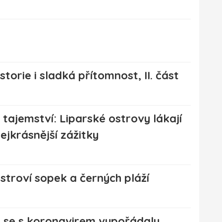
storie i sladká přítomnost, II. část
é tajemství: Liparské ostrovy lákají
nejkrásnější zážitky
stroví sopek a černých pláží
 se s koronavirem vypořádaly