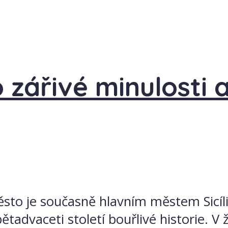
 zářivé minulosti 
město je současně hlavním městem Sicíl
 pětadvaceti století bouřlivé historie.