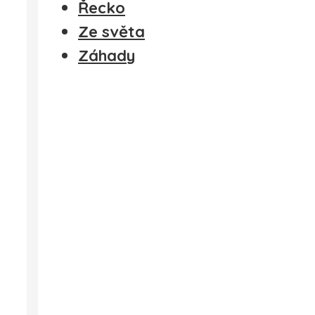
Řecko
Ze světa
Záhady