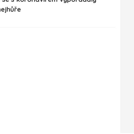
nejhůře