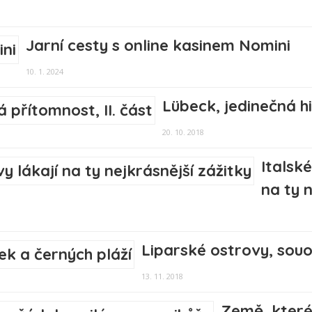
Jarní cesty s online kasinem Nomini
10. 1. 2024
Lübeck, jedinečná hi
20. 10. 2018
Italsk
na ty 
Liparské ostrovy, souo
13. 11. 2018
Země, které