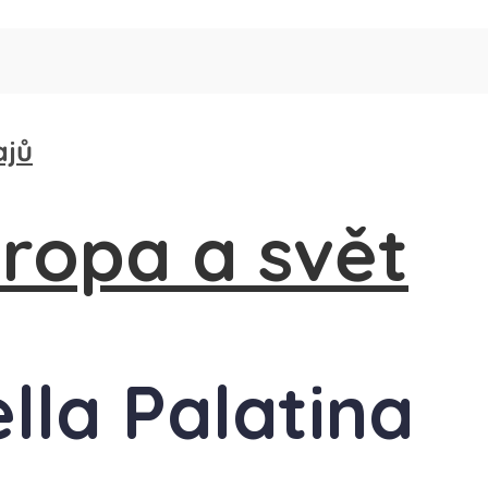
ajů
lla Palatina