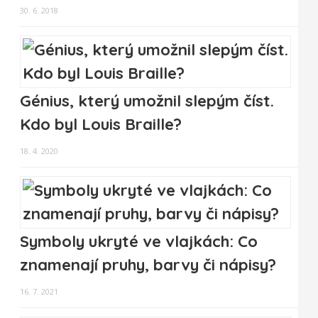
30. 6. 2018
Génius, který umožnil slepým číst.
Kdo byl Louis Braille?
18. 4. 2020
Symboly ukryté ve vlajkách: Co
znamenají pruhy, barvy či nápisy?
16. 7. 2021