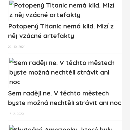
Potopený Titanic nemá klid. Mizí z
něj vzácné artefakty
22. 10. 2021
Sem raději ne. V těchto městech
byste možná nechtěli strávit ani noc
13. 2. 2020