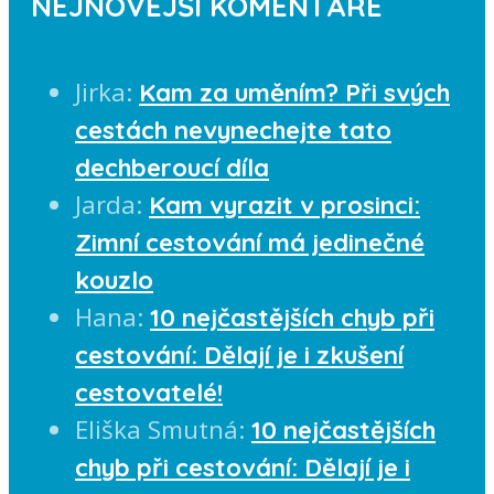
NEJNOVĚJŠÍ KOMENTÁŘE
Jirka
:
Kam za uměním? Při svých
cestách nevynechejte tato
dechberoucí díla
Jarda
:
Kam vyrazit v prosinci:
Zimní cestování má jedinečné
kouzlo
Hana
:
10 nejčastějších chyb při
cestování: Dělají je i zkušení
cestovatelé!
Eliška Smutná
:
10 nejčastějších
chyb při cestování: Dělají je i