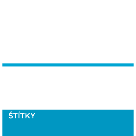
Instagram has returned empty data.
Please authorize your Instagram
account in the
plugin settings
.
ŠTÍTKY