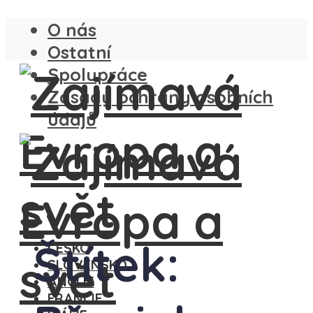
O nás
Ostatní
Spolupráce
Zásady ochrany osobních
údajů
Štítek:
ČESKO
SLOVENSKO
ANGLIE
FRANCIE