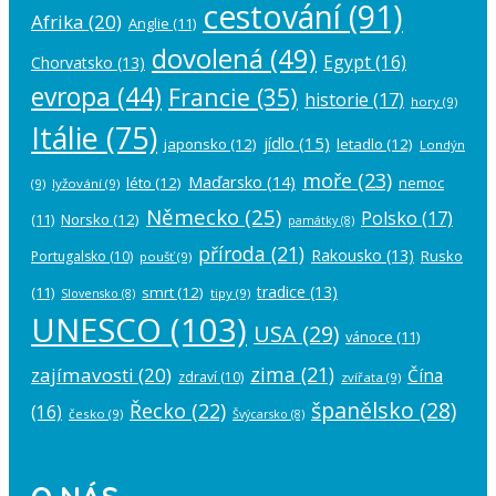
cestování
(91)
Afrika
(20)
Anglie
(11)
dovolená
(49)
Egypt
(16)
Chorvatsko
(13)
evropa
(44)
Francie
(35)
historie
(17)
hory
(9)
Itálie
(75)
jídlo
(15)
japonsko
(12)
letadlo
(12)
Londýn
moře
(23)
Maďarsko
(14)
léto
(12)
nemoc
(9)
lyžování
(9)
Německo
(25)
Polsko
(17)
(11)
Norsko
(12)
památky
(8)
příroda
(21)
Rakousko
(13)
Rusko
Portugalsko
(10)
poušť
(9)
tradice
(13)
(11)
smrt
(12)
tipy
(9)
Slovensko
(8)
UNESCO
(103)
USA
(29)
vánoce
(11)
zima
(21)
zajímavosti
(20)
Čína
zdraví
(10)
zvířata
(9)
španělsko
(28)
Řecko
(22)
(16)
česko
(9)
Švýcarsko
(8)
O NÁS