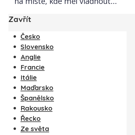
na místě, kde měl vládnout...
Zavřít
Česko
Slovensko
Anglie
Francie
Itálie
Maďarsko
Španělsko
Rakousko
Řecko
Ze světa