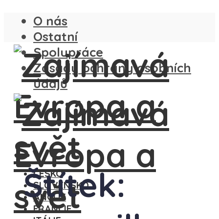
O nás
Ostatní
Spolupráce
Zásady ochrany osobních
údajů
Štítek:
ČESKO
SLOVENSKO
ANGLIE
FRANCIE