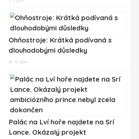
2. 1. 2019
Ohňostroje: Krátká podívaná s
dlouhodobými důsledky
30. 12. 2024
Palác na Lví hoře najdete na Srí
Lance. Okázalý projekt