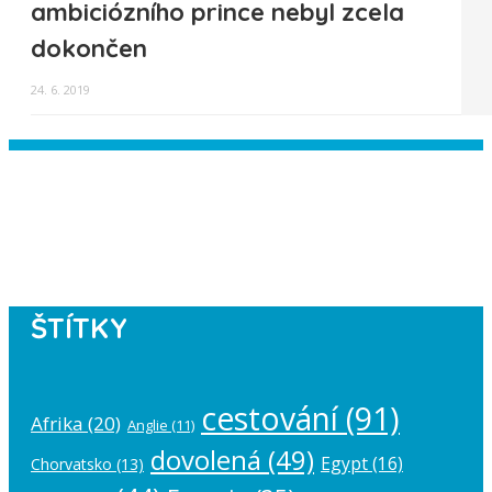
ambiciózního prince nebyl zcela
dokončen
24. 6. 2019
Instagram has returned empty data.
Please authorize your Instagram
account in the
plugin settings
.
ŠTÍTKY
cestování
(91)
Afrika
(20)
Anglie
(11)
dovolená
(49)
Egypt
(16)
Chorvatsko
(13)