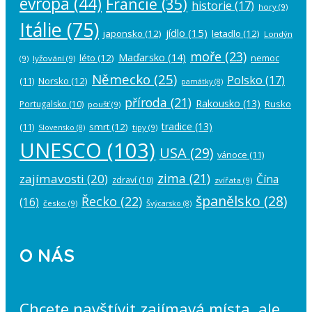
evropa
(44)
Francie
(35)
historie
(17)
hory
(9)
Itálie
(75)
jídlo
(15)
japonsko
(12)
letadlo
(12)
Londýn
moře
(23)
Maďarsko
(14)
léto
(12)
nemoc
(9)
lyžování
(9)
Německo
(25)
Polsko
(17)
(11)
Norsko
(12)
památky
(8)
příroda
(21)
Rakousko
(13)
Rusko
Portugalsko
(10)
poušť
(9)
tradice
(13)
(11)
smrt
(12)
tipy
(9)
Slovensko
(8)
UNESCO
(103)
USA
(29)
vánoce
(11)
zima
(21)
zajímavosti
(20)
Čína
zdraví
(10)
zvířata
(9)
španělsko
(28)
Řecko
(22)
(16)
česko
(9)
Švýcarsko
(8)
O NÁS
Chcete navštívit zajímavá místa, ale