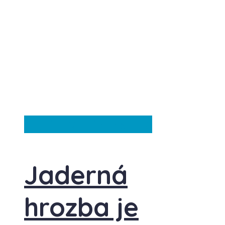
Anglie
Francie
Ze světa
Jaderná
hrozba je