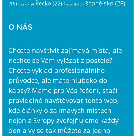
španělsko
(28)
Řecko
(22)
(16)
česko
(9)
Švýcarsko
(8)
O NÁS
Chcete navštívit zajímavá místa, ale
nechce se Vám vylézat z postele?
Chcete výklad profesionálního
průvodce, ale máte hluboko do
kapsy? Máme pro Vás řešení, stačí
pravidelně navštěvovat tento web,
kde články o zajímavých místech
nejen z Evropy zveřejňujeme každý
den a vy se tak můžete za jedno