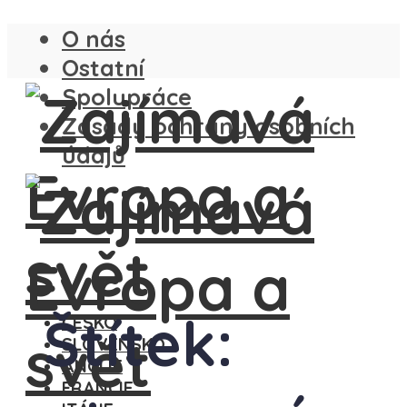
O nás
Ostatní
Spolupráce
Zásady ochrany osobních
údajů
Štítek:
ČESKO
SLOVENSKO
ANGLIE
FRANCIE