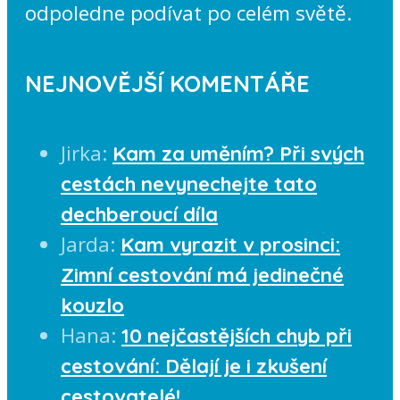
odpoledne podívat po celém světě.
NEJNOVĚJŠÍ KOMENTÁŘE
Jirka
:
Kam za uměním? Při svých
cestách nevynechejte tato
dechberoucí díla
Jarda
:
Kam vyrazit v prosinci:
Zimní cestování má jedinečné
kouzlo
Hana
:
10 nejčastějších chyb při
cestování: Dělají je i zkušení
cestovatelé!