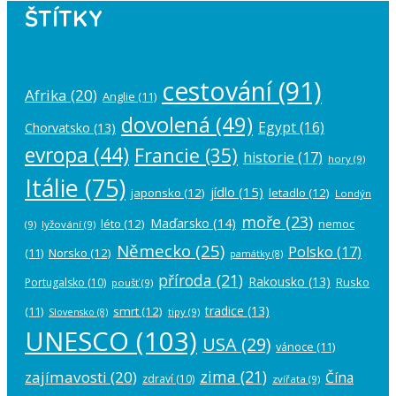
ŠTÍTKY
cestování
(91)
Afrika
(20)
Anglie
(11)
dovolená
(49)
Egypt
(16)
Chorvatsko
(13)
evropa
(44)
Francie
(35)
historie
(17)
hory
(9)
Itálie
(75)
jídlo
(15)
japonsko
(12)
letadlo
(12)
Londýn
moře
(23)
Maďarsko
(14)
léto
(12)
nemoc
(9)
lyžování
(9)
Německo
(25)
Polsko
(17)
(11)
Norsko
(12)
památky
(8)
příroda
(21)
Rakousko
(13)
Rusko
Portugalsko
(10)
poušť
(9)
tradice
(13)
(11)
smrt
(12)
tipy
(9)
Slovensko
(8)
UNESCO
(103)
USA
(29)
vánoce
(11)
zima
(21)
zajímavosti
(20)
Čína
zdraví
(10)
zvířata
(9)