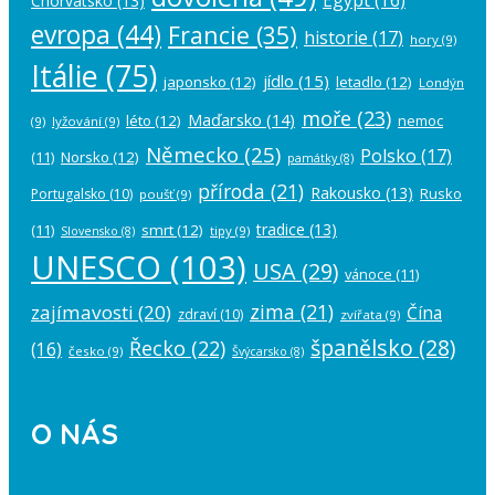
Chorvatsko
(13)
evropa
(44)
Francie
(35)
historie
(17)
hory
(9)
Itálie
(75)
jídlo
(15)
japonsko
(12)
letadlo
(12)
Londýn
moře
(23)
Maďarsko
(14)
léto
(12)
nemoc
(9)
lyžování
(9)
Německo
(25)
Polsko
(17)
(11)
Norsko
(12)
památky
(8)
příroda
(21)
Rakousko
(13)
Rusko
Portugalsko
(10)
poušť
(9)
tradice
(13)
(11)
smrt
(12)
tipy
(9)
Slovensko
(8)
UNESCO
(103)
USA
(29)
vánoce
(11)
zima
(21)
zajímavosti
(20)
Čína
zdraví
(10)
zvířata
(9)
španělsko
(28)
Řecko
(22)
(16)
česko
(9)
Švýcarsko
(8)
O NÁS