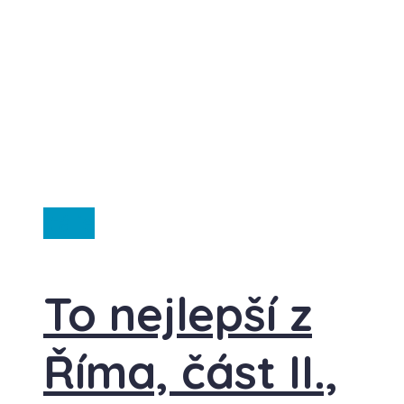
Itálie
To nejlepší z
Říma, část II.,