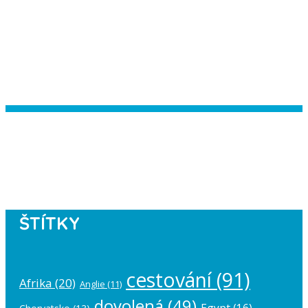
Instagram has returned empty data.
Please authorize your Instagram
account in the
plugin settings
.
ŠTÍTKY
cestování
(91)
Afrika
(20)
Anglie
(11)
dovolená
(49)
Egypt
(16)