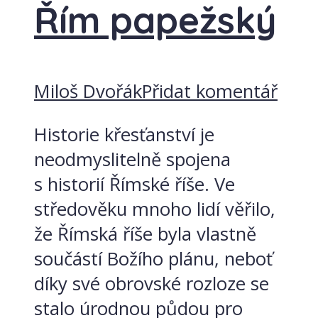
Řím papežský
Miloš Dvořák
Přidat komentář
Historie křesťanství je
neodmyslitelně spojena
s historií Římské říše. Ve
středověku mnoho lidí věřilo,
že Římská říše byla vlastně
součástí Božího plánu, neboť
díky své obrovské rozloze se
stalo úrodnou půdou pro