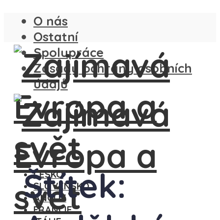
O nás
Ostatní
Spolupráce
Zásady ochrany osobních
údajů
Štítek:
ČESKO
SLOVENSKO
ANGLIE
FRANCIE