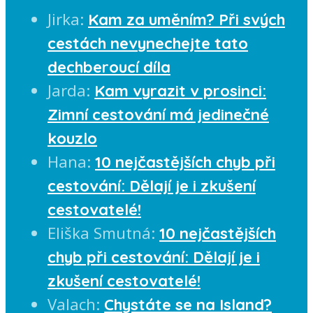
Jirka
:
Kam za uměním? Při svých
cestách nevynechejte tato
dechberoucí díla
Jarda
:
Kam vyrazit v prosinci:
Zimní cestování má jedinečné
kouzlo
Hana
:
10 nejčastějších chyb při
cestování: Dělají je i zkušení
cestovatelé!
Eliška Smutná
:
10 nejčastějších
chyb při cestování: Dělají je i
zkušení cestovatelé!
Valach
:
Chystáte se na Island?