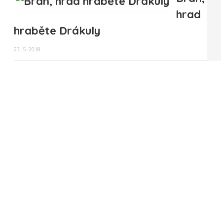
hrad
hraběte Drákuly
23. 5. 2018