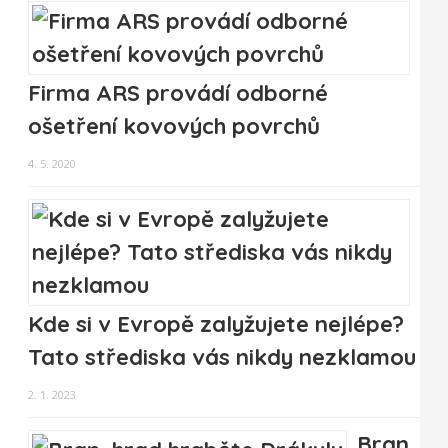
Firma ARS provádí odborné
ošetření kovových povrchů
4. 5. 2020
Kde si v Evropě zalyžujete nejlépe?
Tato střediska vás nikdy nezklamou
2. 1. 2023
Bran,