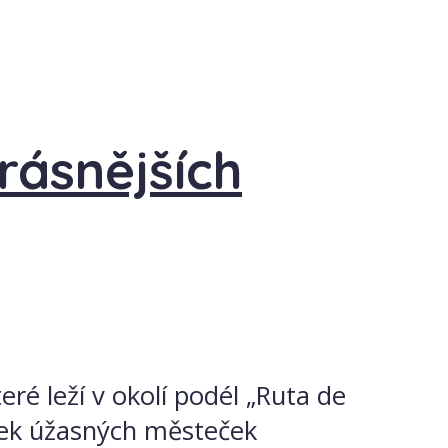
rásnějších
ré leží v okolí podél „Ruta de
ítek úžasných městeček