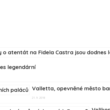
nes legendární
Valletta, opevněné město ba
21. 9. 2018
Veliko