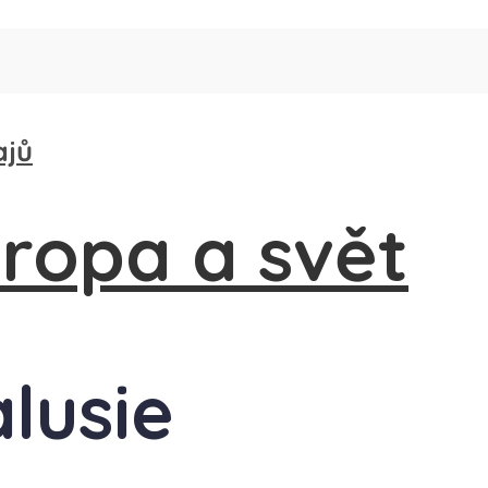
ajů
alusie