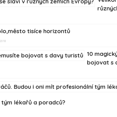
různýc
lo,město tisíce horizontů
 2018
10 magický
bojovat s 
ní tým lékařů a poradců?