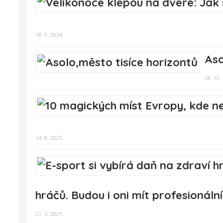
18. 3. 2024
Aso
28. 10.
14. 8. 2025
hráčů. Budou i oni mít profesionál
21. 5. 2021