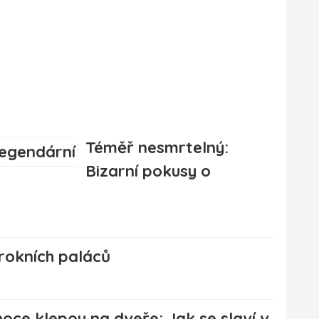
Téměř nesmrtelný:
Bizarní pokusy o
rokních paláců
noce klepou na dveře: Jak se slaví v