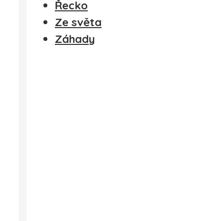
Řecko
Ze světa
Záhady