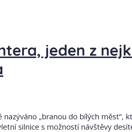
ntera, jeden z nejk
a
nazýváno „branou do bílých měst“, kte
ýletní silnice s možností návštěvy des