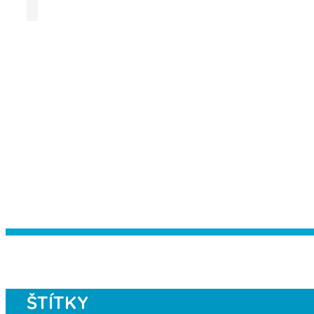
Instagram has returned empty data. Pl
ŠTÍTKY