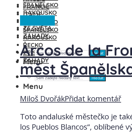
ŠPANĚLSKO
FRANCIE
RAKOUSKO
ITÁLIE
Španělsko
ŘECKO
MAĎARSKO
ZE SVĚTA
ŠPANĚLSKO
ZÁHADY
RAKOUSKO
Arcos de la Fro
ŘECKO
ZE SVĚTA
Hledat
ZÁHADY
Menu
měst Španělsk
Hledat
Menu
Miloš Dvořák
Přidat komentář
Toto andaluské městečko je také 
los Pueblos Blancos“, oblíbené v