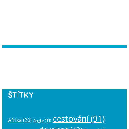
Instagram has returned empty data.
Please authorize your Instagram
account in the
plugin settings
.
ŠTÍTKY
cestování
(91)
Afrika
(20)
Anglie
(11)