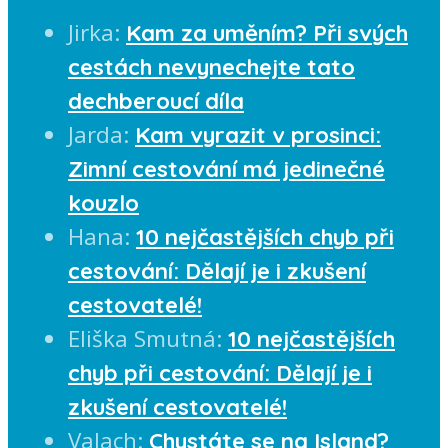
Jirka
:
Kam za uměním? Při svých
cestách nevynechejte tato
dechberoucí díla
Jarda
:
Kam vyrazit v prosinci:
Zimní cestování má jedinečné
kouzlo
Hana
:
10 nejčastějších chyb při
cestování: Dělají je i zkušení
cestovatelé!
Eliška Smutná
:
10 nejčastějších
chyb při cestování: Dělají je i
zkušení cestovatelé!
Valach
:
Chystáte se na Island?