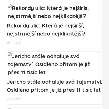
Rekordy ulic: Která je nejširší,
nejstrmější nebo nejklikatější?
19. 12. 2022
Jericho stále odhaluje svá tajemství.
Osídleno přitom je již přes 11 tisíc let
22. 8. 2019