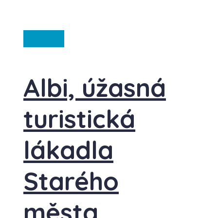
Francie
Albi, úžasná
turistická
lákadla
Starého
města