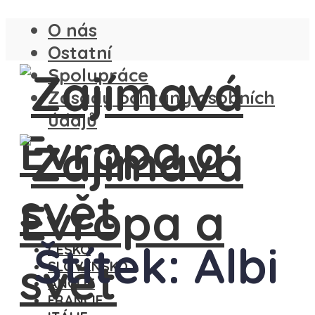
O nás
Ostatní
Spolupráce
Zásady ochrany osobních
údajů
Štítek: Albi
ČESKO
SLOVENSKO
ANGLIE
FRANCIE