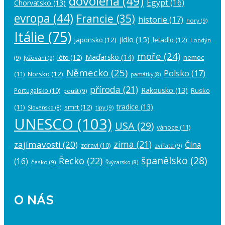
dovolená
(49)
Egypt
(16)
Chorvatsko
(13)
evropa
(44)
Francie
(35)
historie
(17)
hory
(9)
Itálie
(75)
jídlo
(15)
japonsko
(12)
letadlo
(12)
Londýn
moře
(24)
Maďarsko
(14)
léto
(12)
nemoc
(9)
lyžování
(9)
Německo
(25)
Polsko
(17)
(11)
Norsko
(12)
památky
(8)
příroda
(21)
Rakousko
(13)
Rusko
Portugalsko
(10)
poušť
(9)
tradice
(13)
(11)
smrt
(12)
tipy
(9)
Slovensko
(8)
UNESCO
(103)
USA
(29)
vánoce
(11)
zima
(21)
zajímavosti
(20)
Čína
zdraví
(10)
zvířata
(9)
španělsko
(28)
Řecko
(22)
(16)
česko
(9)
Švýcarsko
(8)
O NÁS